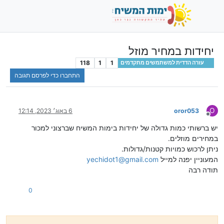
יחידות במחיר מוזל
118
1
1
עזרה הדדית למשתמשים מתקדמים
התחברו כדי לפרסם תגובה
O
oror053
6 באוג׳ 2023, 12:14
מנותק
יש ברשותי כמות גדולה של יחידות בימות המשיח שברצוני למכור
במחירים מוזלים.
ניתן לרכוש כמויות קטנות/גדולות.
המעוניין יפנה למייל
yechidot1@gmail.com
תודה רבה
0