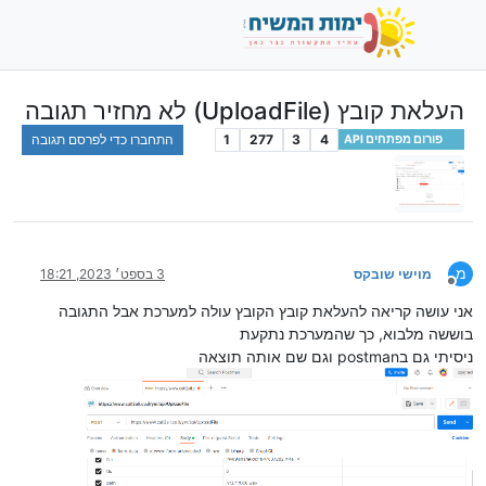
העלאת קובץ (UploadFile) לא מחזיר תגובה
4
3
277
1
התחברו כדי לפרסם תגובה
פורום מפתחים API
מ
מוישי שובקס
3 בספט׳ 2023, 18:21
מנותק
אני עושה קריאה להעלאת קובץ הקובץ עולה למערכת אבל התגובה
בוששה מלבוא, כך שהמערכת נתקעת
ניסיתי גם בpostman וגם שם אותה תוצאה