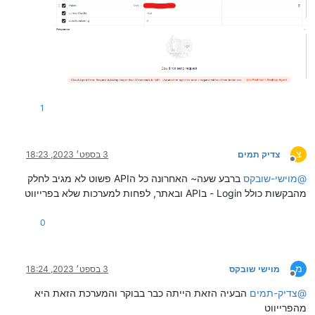
1
צ
צדיק תמים
3 בספט׳ 2023, 18:23
מנותק
@
מוישי-שובקס
ברבע שעה~ האחרונה כל הAPI פשוט לא מגיב לחלק
מהבקשות כולל Login - בAPI ובאתר, לפחות למערכות שלא בפרייווט
0
מ
מוישי שובקס
3 בספט׳ 2023, 18:24
מנותק
@
צדיק-תמים
הבעיה הזאת הייתה כבר בבוקר והמערכת הזאת היא
מהפרייווט