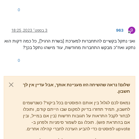
0
9
963
3 בספט׳ 2023, 18:25
מנותק
ואני נתקל בקשיים להתחברות למערכת [בשרת הרגיל], כל כמה דקות הוא
נתקע ואח"כ מבקש התחברות מחודשת, עוד מישהו נתקל בכך?
0
שלום! נראה שהשיחה הזו מעניינת אותך, אבל עדיין אין לך
חשבון.
נמאס לכם לגלול בין אותם הפוסטים בכל ביקור? כשנרשמים
לחשבון, תמיד תחזרו בדיוק למקום שבו הייתם קודם, ותוכלו
לבחור לקבל התראות על תגובות חדשות (בין אם במייל, ובין
אם בהתראת פוש). תוכלו גם לשמור סימניות ולפרגן ב-
upvote לפוסטים כדי להביע הערכה לחברי קהילה אחרים.