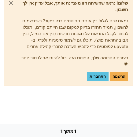
שלום! נראה שהשיחה הזו מעניינת אותך, אבל עדיין אין לך
חשבון.
נמאס לכם לגלול בין אותם הפוסטים בכל ביקור? כשנרשמים
לחשבון, תמיד תחזרו בדיוק למקום שבו הייתם קודם, ותוכלו
לבחור לקבל התראות על תגובות חדשות (בין אם במייל, ובין
אם בהתראת פוש). תוכלו גם לשמור סימניות ולפרגן ב-
upvote לפוסטים כדי להביע הערכה לחברי קהילה אחרים.
בעזרת התרומה שלך, הפוסט הזה יכול להיות אפילו טוב יותר
💗
הרשמה
התחברות
1 מתוך 1