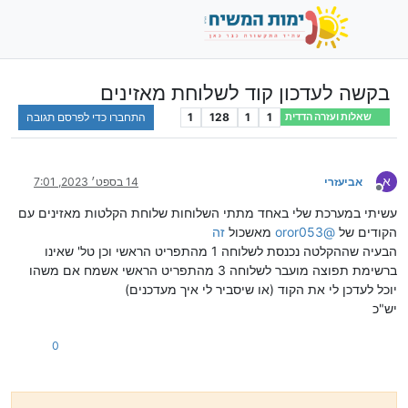
בקשה לעדכון קוד לשלוחת מאזינים
1
1
128
1
התחברו כדי לפרסם תגובה
שאלות ועזרה הדדית
א
אביעזרי
14 בספט׳ 2023, 7:01
מנותק
עשיתי במערכת שלי באחד מתתי השלוחות שלוחת הקלטות מאזינים עם
הקודים של
@
oror053
מאשכול
זה
הבעיה שההקלטה נכנסת לשלוחה 1 מהתפריט הראשי וכן טל' שאינו
ברשימת תפוצה מועבר לשלוחה 3 מהתפריט הראשי אשמח אם משהו
יוכל לעדכן לי את הקוד (או שיסביר לי איך מעדכנים)
יש"כ
0