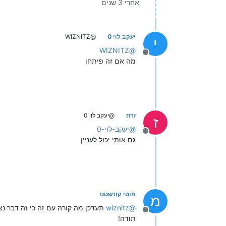
אחרי 3 שנים
יעקב לוי 0
@WIZNITZ
י
WIZNITZ
@
מנותק
מה אם זה פיתחו
זרח
@יעקב לוי 0
ז
@
יעקב-לוי-0
מנותק
גם אותי יכול לעניין
מוטי קונשטט
מ
@
wiznitz
תעדכן מה קורה עם זה כי זה דבר נצ
מנותק
תודה!