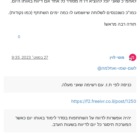
לאחמ"כ שאני יוכל להוציא דו"ח מסודר כל אחד אם דיווח באותו היום.
כמו"כ כשנכנסים לשלוחה שיושמעו לו כמה ימים השתתף (כמו נקודות).
תודה רבה מראש!
0
מ
מוטי לוין
27 בספט׳ 2023, 9:35
מנותק
לשם-שמו-ואחלמה
@
כניסה לפי ת.ז. עם רשימה שאני מעלה.
https://f2.freeivr.co.il/post/1250
יהיה אפשרות לדווח על השתתפות בסדר לימוד באותו יום כאשר
המערכת תיסגר כל יום לדיווח בשעות הערב.