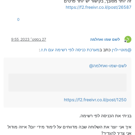
זה יותר מסובך, בקישור יש יותר פרטים
https://f2.freeivr.co.il/post/26587
0
ל
לשם שמו ואחלמה
27 בספט׳ 2023, 9:55
מנותק
@
מוטי-לוין
כתב ב
מערכת כניסה לפי רשימה עם ת.ז.
:
לשם-שמו-ואחלמה
@
https://f2.freeivr.co.il/post/1250
בניתי את הכניסה לפי רשימה.
איך אני יוצר את השלוחה שבה מדווחים על לימוד מידי יום? איזה מודול
אני צריך להגדיר?