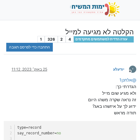
הקלטה לא מגיעה למייל
1
326
2
4
עזרה הדדית למשתמשים מתקדמים
התחברו כדי לפרסם תגובה
י
יודעלע
25 באוק׳ 2023, 11:12
מנותק
@
אלחנן1
הגדרתי כך:
ולא מגיע שום מייל
זה נראה שקרה משהו היום
ידוע לך על איזשהו באג?
תודה מראש
type
=record
say_record_number
=
no