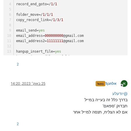
record_end_goto
=/
1
/
1
folder_move
=/
1
/
1
/
1
copy_record_link
=/
1
/
3
/
1
email_send
=
yes
email_address
=
000000000
@gmail.com
email_address2
=
11111111
@gmail.com
hangup_insert_file
=
yes
hangup_insert_file_to_folder
=/
33333
hangup_no_copy_record_link
=
yes
2
hangup_send_tzintuk
=
yes
record_end_run_tzintuk
=
yes
א
list_tzintuk
=
2
אלחנן1
25 באוק׳ 2023, 14:20
ניהול
מנותק
@
יודעלע
=הקלטת הודעות
title
בדרך כלל זה בעייה במייל
תבדוק 'ספאם'
אם לא הצליח, תנסה למייל אחר
2