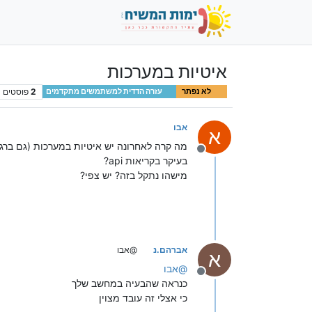
איטיות במערכות
2
פוסטים
לא נפתר
עזרה הדדית למשתמשים מתקדמים
אבו
א
מה קרה לאחרונה יש איטיות במערכות (גם ברגי
מנותק
בעיקר בקריאות api?
מישהו נתקל בזה? יש צפי?
אברהם.נ
@אבו
א
@
אבו
מנותק
כנראה שהבעיה במחשב שלך
כי אצלי זה עובד מצוין