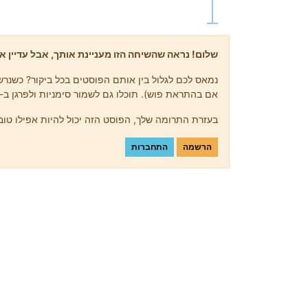
שלום! נראה שהשיחה הזו מעניינת אותך, אבל עדיין אי
נמאס לכם לגלול בין אותם הפוסטים בכל ביקור? כשנרשמ
אם בהתראת פוש). תוכלו גם לשמור סימניות ולפרגן ב-upvote לפוסטים כדי להביע הערכה לחברי קהילה אחרים.
בעזרת התרומה שלך, הפוסט הזה יכול להיות אפילו טוב 
הרשמה
התחברות