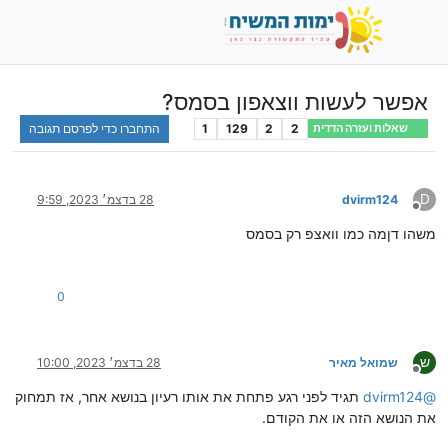
אפשר לעשות ווצאפון בסמס?
2
2
129
1
התחברו כדי לפרסם תגובה
שאלות ועזרה הדדית
D
dvirm124
28 בדצמ׳ 2023, 9:59
מנותק
משהו דןמה כמו וואצפ רק בסמס
0
ש
שמואל מאיר
28 בדצמ׳ 2023, 10:00
מנותק
@
dvirm124
תגיד לפני רגע פתחת את אותו רעיון בנושא אחר, אז תמחוק
את הנושא הזה או את הקודם.