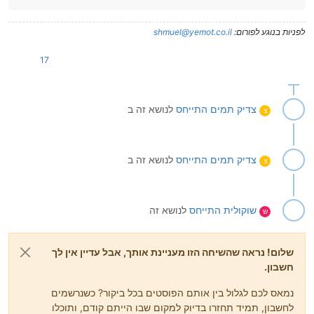
לפניות בנוגע לפורום:
shmuel@yemot.co.il
17
צדיק תמים
התייחס
לנושא זה ב
צ
צדיק תמים
התייחס
לנושא זה ב
צ
שוקולית
התייחס
לנושא זה
ש
שלום! נראה שהשיחה הזו מעניינת אותך, אבל עדיין אין לך
חשבון.
נמאס לכם לגלול בין אותם הפוסטים בכל ביקור? כשנרשמים
לחשבון, תמיד תחזרו בדיוק למקום שבו הייתם קודם, ותוכלו