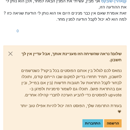
@
אהרן-שובקס
אני מבין, עשיתי את המנין הבאה למחר, ולכן הוא נותן לי
את ההודעה הזו,
זאת אומרת שאם אין כבר מנינים היום אז הוא נותן לי הודעת שגיאה כזו ?
למה הוא לא יכול לקבל הודעה למנין מחר.
0
שלום! נראה שהשיחה הזו מעניינת אותך, אבל עדיין אין לך
חשבון.
נמאס לכם לגלול בין אותם הפוסטים בכל ביקור? כשנרשמים
לחשבון, תמיד תחזרו בדיוק למקום שבו הייתם קודם, ותוכלו
לבחור לקבל התראות על תגובות חדשות (בין אם במייל, ובין
אם בהתראת פוש). תוכלו גם לשמור סימניות ולפרגן ב-
upvote לפוסטים כדי להביע הערכה לחברי קהילה אחרים.
בעזרת התרומה שלך, הפוסט הזה יכול להיות אפילו טוב יותר
💗
הרשמה
התחברות