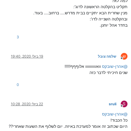
למה לא?
תקליט בהקלטה הראשונה לדוג':
מנין שחרית הבא יתקיים בבית מדרש.... ברחוב.... בעוד.
ובהקלטה השנייה לדו':
בחדר אהל יוחנן.
3
ש
שלמה צובל
19 ביולי 2020, 19:40
מנותק
@
אהרן-שובקס
וואווווווווו אלוףףף!!!!!
שנים חיכיתי לדבר כזה
0
S
sruli
22 ביולי 2020, 10:28
מנותק
@
אהרן-שובקס
כל הכבוד!
היום שכתוב זה אומר למערכת באיזה. יום לשלוף את השעות שאחרי??