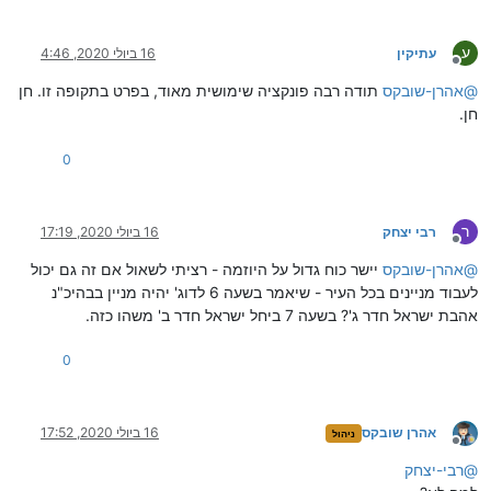
ע
עתיקין
16 ביולי 2020, 4:46
מנותק
@
אהרן-שובקס
תודה רבה פונקציה שימושית מאוד, בפרט בתקופה זו. חן
חן.
0
ר
רבי יצחק
16 ביולי 2020, 17:19
מנותק
@
אהרן-שובקס
יישר כוח גדול על היוזמה - רציתי לשאול אם זה גם יכול
לעבוד מניינים בכל העיר - שיאמר בשעה 6 לדוג' יהיה מניין בבהיכ"נ
אהבת ישראל חדר ג'? בשעה 7 ביחל ישראל חדר ב' משהו כזה.
0
אהרן שובקס
16 ביולי 2020, 17:52
ניהול
מנותק
@
רבי-יצחק