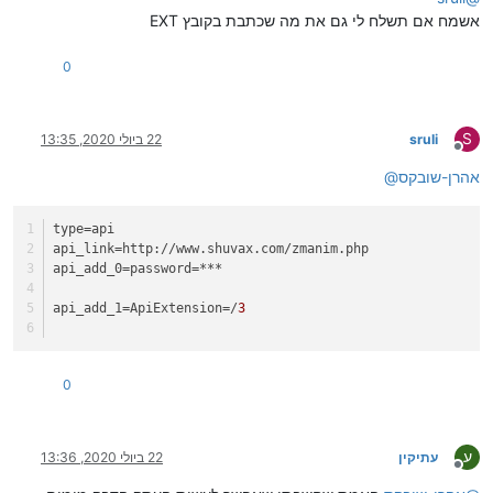
אשמח אם תשלח לי גם את מה שכתבת בקובץ EXT
0
S
sruli
22 ביולי 2020, 13:35
מנותק
אהרן-שובקס
@
type
=api
api_link
=http://www.shuvax.com/zmanim.php
api_add_0
=password=***
api_add_1
=ApiExtension=/
3
0
ע
עתיקין
22 ביולי 2020, 13:36
מנותק