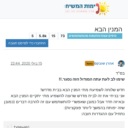
המנין הבא
5
5.8k
15
73
טיפים עצות והדגמות מהמשתמשים
התחברו כדי לפרסם תגובה
אהרן שובקס
15 ביולי 2020, 22:44
ניהול
מנותק
בס"ד
שימו לב לעת עתה המודול הזה נסגר.!!
חדש שלוחה לשמיעת מתי המנין הבא בבית מדרש!
אני בניתי את זה לבית מדרש שרוצה להשמיע מתי יתקיים המנין הבא
ובאיזה חדר אבל כמובן שאפשרי להתשתמש עם זה להרבה דברים (כמובן
שזה יפותח בהמשך ליותר פונקציות):
נתחיל עם ההגדרות חובה:
type
=api