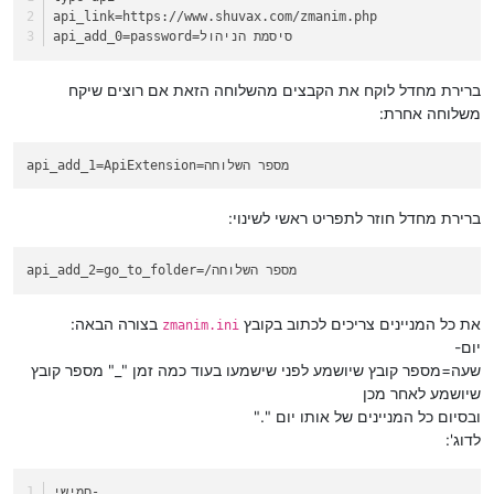
api_link
=https://www.shuvax.com/zmanim.php
=password=סיסמת הניהול
api_add_0
ברירת מחדל לוקח את הקבצים מהשלוחה הזאת אם רוצים שיקח
משלוחה אחרת:
=ApiExtension=מספר השלוחה
api_add_1
ברירת מחדל חוזר לתפריט ראשי לשינוי:
=go_to_folder=/מספר השלוחה
api_add_2
את כל המניינים צריכים לכתוב בקובץ
בצורה הבאה:
zmanim.ini
יום-
שעה=מספר קובץ שיושמע לפני שישמעו בעוד כמה זמן "_" מספר קובץ
שיושמע לאחר מכן
ובסיום כל המניינים של אותו יום "."
לדוג':
חמישי-