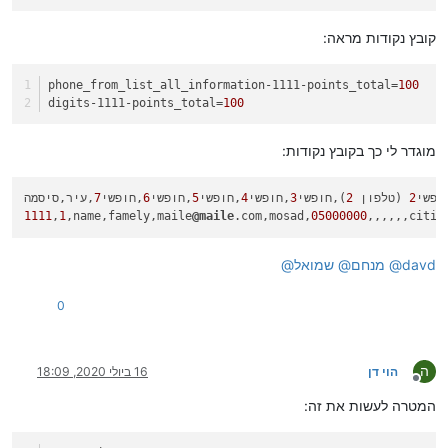
קובץ נקודות מראה:
phone_from_list_all_information-1111-points_total
=
100
digits-1111-points_total
=
100
מוגדר לי כך בקובץ נקודות:
ופשי
2
 (טלפון 
2
),חופשי
3
,חופשי
4
,חופשי
5
,חופשי
6
,חופשי
7
1111
,
1
,name,famely,maile
@maile
.com,mosad,
05000000
,,,,,,citi,
davd
@
מנחם
@
שמואל
@
0
ה
הוי דן
16 ביולי 2020, 18:09
מנותק
המטרה לעשות את זה: