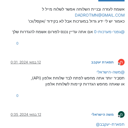
אשמח לעזרה ובניית השלוחה אפשר לשלוח מייל ל
DADROTMN@GMAIL.COM
כאמור יש לי ידע גדול במערכות אבל לא בקידוד /אקסל/וכו'
@
גפנר-מערכות-0
אם אתה עדיין נכנס לפורום אשמח להגדרות שלך
0
ת
תפארת יעקבב
12 במאי 2024, 0:31
מנותק
@
משה-הישראלי
תסביר יותר אתה מחפש לפתח לבד שלוחת אלפון (API),
או שאתה מחפש הגדרות קיימות לשלוחת אלפון
0
מ
משה הישראלי
12 במאי 2024, 0:35
מנותק
תפארת-יעקבב
@