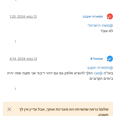
ת
תפארת יעקבב
12 במאי 2024, 1:20
מנותק
@
משה-הישראלי
לא עובד
1
ש
שמואל 9
12 במאי 2024, 4:14
מנותק
@
תפארת-יעקבב
בעז"ה
@
אבו
הולך להוציא אלפון גם עם זיהוי דיבור אני מקוה שזה יהיה
בימים הקרובים
1
שלום! נראה שהשיחה הזו מעניינת אותך, אבל עדיין אין לך
חשבון.