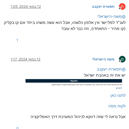
ת
תפארת יעקבב
12 במאי 2024, 1:05
מנותק
@
משה-הישראלי
לענ"ד לפליישר אין אלפון כלשהו, אבל הוא עשה משהו ביחד אם קו בקליק
(קו מהיר - התאחדו), וזה כבר לא עובד
1
מ
משה הישראלי
12 במאי 2024, 1:17
מנותק
@
תפארת-יעקבב
יש את זה באהבת ישראל
לחצו כאן
לקוח מפה
אבל נראה לי שזה דווקא לניהול המערכת דרך האפליקציה
0