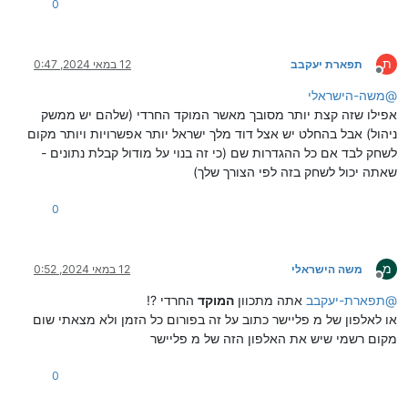
0
ת
תפארת יעקבב
12 במאי 2024, 0:47
מנותק
@
משה-הישראלי
אפילו שזה קצת יותר מסובך מאשר המוקד החרדי (שלהם יש ממשק
ניהול) אבל בהחלט יש אצל דוד מלך ישראל יותר אפשרויות ויותר מקום
לשחק לבד אם כל ההגדרות שם (כי זה בנוי על מודול קבלת נתונים -
שאתה יכול לשחק בזה לפי הצורך שלך)
0
מ
משה הישראלי
12 במאי 2024, 0:52
מנותק
@
תפארת-יעקבב
אתה מתכוון
המוקד
החרדי ?!
או לאלפון של מ פליישר כתוב על זה בפורום כל הזמן ולא מצאתי שום
מקום רשמי שיש את האלפון הזה של מ פליישר
0