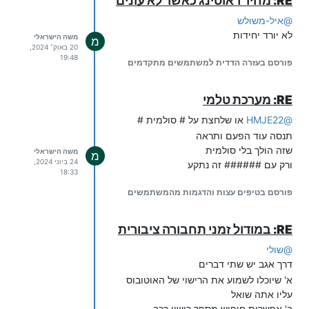
RE: מחיר ראוטינג כאשר לא עונים
אום אני חומה 025009053
@
איל-משולש
אוצר הגליונות לפקס 023132641
לא יורד יחידות
אוצרות הנגינה 026471823
משה הישראלי
מ
20 באוק׳ 2024,
אור הגנוז מושב 0733518129
19:48
פורסם בעזרה הדדית למשתמשים מתקדמים
אור הרשב"י 0733134600
אור עולם 0733454545
אז נדברו 0722138260
RE: מערכת טלמי
אחרית הימים 0747962183
@
HMJE22
או שלחצת על # סולמית #
איגוד בני התורה הספרדי 026507494
תנסה עוד הפעם ותראה
אידישן שטעטל 023024350
שזה הולך בלי סולמית
אייקול בנק המידע 0795840000
משה הישראלי
מ
24 ביוני 2024,
ורק עם ###### זה נתקע
אימייל לפקס 0733518108
18:33
אינפוי ליין 023802400
פורסם בטיפים עצות והדגמות מהמשתמשים
אמהות למען אמהות 023731122
אמר אביי 025314082
לימוד אנגלית 0765999800 _
RE: במודול זמני תחבורה ציבורית
0795375592
@
שולי
אנקי קול 0799400404
דרך אגב יש שתי דברים
אספקלריא 0723701917
א' שיוכלו לשמוע את הרישוי של האוטובוס
אפליקצפון 0795284312
עליו אתה שואל
אש דת 025441298
ב' אפשרות חיפוש מספר רישוי רכב