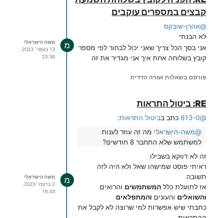
קבצים במספרים עוקבים
@
אהרן-שובקס
לא הבנתי
משה הישראלי
מ
אני בסך הכל צריך שאני יכול לבחור לפי מספר
13 באפר׳ 2023,
קובץ בשלוחה אחת איך אני מגדיר את זה
23:36
פורסם בשאלות ועזרה הדדית
RE: ביטול התראות
@
613-0
כתב ב
ביטול התראות
:
@
משה-הישראלי
מה זה עוזר לענות
למשתמש שלא התחבר 8 חודשים?
זה לא דווקא בשבילו
ראיתי פוסט שמישהו שאל ולא היה לזה
תשובה
משה הישראלי
מ
2 בדצמ׳ 2023,
אז לתועלת כלל
המשתמשים
והרואים
19:43
והשואלים
והעונים
והמתפלאים
כתבתי שיש אפשרות למי שרוצה לא לקבל את
ההתראות