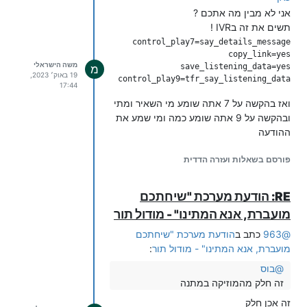
מתכנת וכו' )
אני לא מבין מה אתכם ?
תשים את זה בIVR !
משה הישראלי
מ
19 באוק׳ 2023,
control_play9=tfr_say_listening_data

17:44
ואז בהקשה על 7 אתה שומע מי השאיר ומתי
ובהקשה על 9 אתה שומע כמה ומי שמע את
ההודעה
פורסם בשאלות ועזרה הדדית
RE: הודעת מערכת "שיחתכם
מועברת, אנא המתינו" - מודול תור
@
963
כתב ב
הודעת מערכת "שיחתכם
מועברת, אנא המתינו" - מודול תור
:
@
בוס
זה חלק מהמוזיקה במתנה
זה אכן חלק