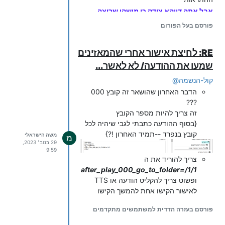
אבל אתה דווקא צודק כי מישהו שרוצה
להוריד את ההגדרות . .זה ההוא שלא יתחבר
פורסם בעל הפורום
במשך חצי שנה
RE: לחיצת אישור אחרי שהמאזינים
שמעו את ההודעה/ לא לאשר...
קול-הנשמה
@
הדבר האחרון שהושאר זה קובץ 000
???
זה צריך להיות מספר הקובץ
{בסוף ההודעה כתבתי לגבי שיהיה לכל
קובץ בנפרד --תמיד האחרון !?}
משה הישראלי
מ
29 בנוב׳ 2023,
9:59
צריך להוריד את ה
after_play_000_go_to_folder=/1/1
ופשוט צריך להקליט הודעה או TTS
לאישור הקישו אחת להמשך הקישו
שתיים
פורסם בעזרה הדדית למשתמשים מתקדמים
על מספר M0000
או M1000