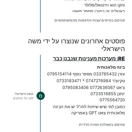
והקו הוא וירטואל/סלולר
באנגליה זה כמובן מספר פשוט
יש עוד הסבר אולי אם כבר היו שניים על
פורסם בטיפים עצות והדגמות מהמשתמשים
המספר האנגלי . בגלל שיש אפשרות רק ל2
אז השלישי יכול עם כסף נוסף ?אולי?
פוסטים אחרונים שנוצרו על ידי משה
הישראלי
RE: מערכות מענינות שנבנו כבר
בינה מלאכותית
עזרן 033765432 מספר נוסף 0795154114
טקיוצ'ר 0747276984 * 0733183471
צ'אט 0772636067 0795083406
יוחנן 0733516855
משה הישראלי
מ
לפני 10 חודשים
0775564720
כמובן למי שיש שיחות לחו"ל יש את הבינה
מלאכותית צאט GPT באמריקה
פורסם בשאלות ועזרה הדדית