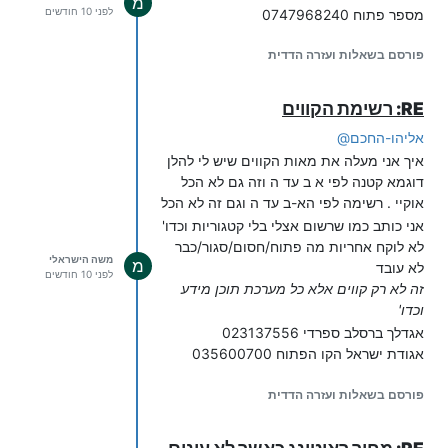
מ
לפני 10 חודשים
מספר פתוח 0747968240
פורסם בשאלות ועזרה הדדית
RE: רשימת הקווים
אליהו-החכם
@
איך אני מעלה את מאות הקווים שיש לי להלן
דוגמא קטנה לפי א ב עד ה וזה גם לא הכל
אוקיי . רשימה לפי הא-ב עד ה וגם זה לא הכל
אני כותב כמו שרשום אצלי בלי קטגוריות וכדו'
לא לוקח אחריות מה פתוח/חסום/סגור/כבר
משה הישראלי
מ
לא עובד
לפני 10 חודשים
זה לא רק קווים אלא כל מערכת תוכן מידע
וכדו'
אגדלך ברסלב ספרדי 023137556
אגודת ישראל הקו הפתוח 035600700
א גרויסע מציעה 083130462
פורסם בשאלות ועזרה הדדית
אהבת ישראל מערכות טלפוניות 037701770
אודיע אמונתך ר' יעקב מאיר שכטר
083020666