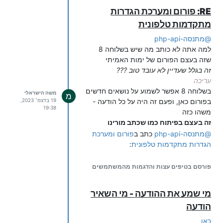
ובשלוחה אחת שבתוך...
RE: פורום ומערכת הגדרות
מתקדמות טלפונית
במקום
כאן יש לרשות את מספר
@
מתנסה-php-api
הקמפיין שאליו ירשם (עדיף חדש
)
למה אתה לא כותב מה שיש בשלוחה 8
תכתבי למשל 6 או מספר אחר
שזה בעצם הפורום של ימות האמיתי
ואז אפשר לראות ברשימת תפוצה 6 מי
זה בגלל שעדיין לא עובד טוב ???
נרשם
עריכה
אם ההגדרה הזאת לכמה הודעות צריך
בשלוחה 8 אפשר לשמוע על נושאים חדשים
משה הישראלי
להחליף ל פעם את המספר מ 000 למספר
מ
בפורום כאן, ופעם זה היה על כל הודעה -
19 בדצמ׳ 2023,
הקובץ וגם לשנות את רשימת התפוצה
19:38
משהו כזה
סליחה מ
@
הלי
זה בעצם בפיתוח כמו שכתב מורינו
שעניתי במקומך
@
מתנסה-php-api
כתב ב
פורום ומערכת
הגדרות מתקדמות טלפונית
:
הערה: משתדלים בל"נ להוסיף הגדרות
פורסם בטיפים עצות והדגמות מהמשתמשים
ע"פ הביקוש אבל דרושה עזרה (לבעלי ידע
רציני בלבד) ניתן ליצור קשר במערכת
בהקשת * ואז 2
מי שמע את ההודעה - מי השאיר
מצטרף לבקשתו
הודעה
(לי עצמי יש ידע רציני_פשוט . אבל אני לא
כאן