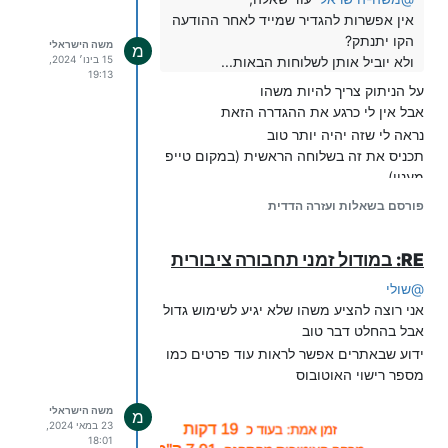
אין אפשרות להגדיר שמייד לאחר ההודעה
הקו יתנתק?
משה הישראלי
מ
ולא יוביל אותן לשלוחות הבאות...
15 בינו׳ 2024,
19:13
על הניתוק צריך להיות משהו
אבל אין לי כרגע את ההגדרה הזאת
נראה לי שזה יהיה יותר טוב
תכניס את זה בשלוחה הראשית (במקום טייפ
מעניו)
פורסם בשאלות ועזרה הדדית
go_to_folder=/666

ושלוחה 666
RE: במודול זמני תחבורה ציבורית
תשים את ההודעה שאתה רוצה
@
שולי
אני רוצה להציע משהו שלא יגיע לשימוש גדול
אבל בהחלט דבר טוב
ידוע שבאתרים אפשר לראות עוד פרטים כמו
מספר רישוי האוטובוס
אם זה לא יעבוד אז ואחרי זה יתנתק
משה הישראלי
מ
23 במאי 2024,
18:01