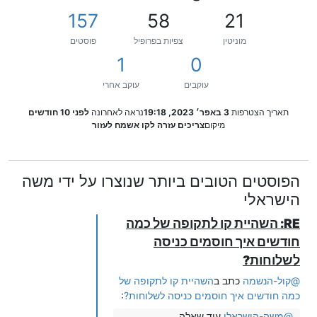
157
58
21
מוניטין
צפיות בפרופיל
פוסטים
1
0
עוקבים
עוקב אחרי
תאריך הצטרפות
3 באפר׳ 2023, 19:18
נראה לאחרונה
לפני 10 חודשים
מיקום
צריכים עזרה לקו אשמח לעזור
הפוסטים הטובים ביותר שנוצרו על ידי משה
הישראלי
RE: השהיית קו לתקופה של כמה
חודשים איך חוסמים כניסה
לשלוחות?
@
קול-הנשמה
כתב ב
השהיית קו לתקופה של
כמה חודשים איך חוסמים כניסה לשלוחות?
:
@
משה-הישראלי
עוד שאלה,