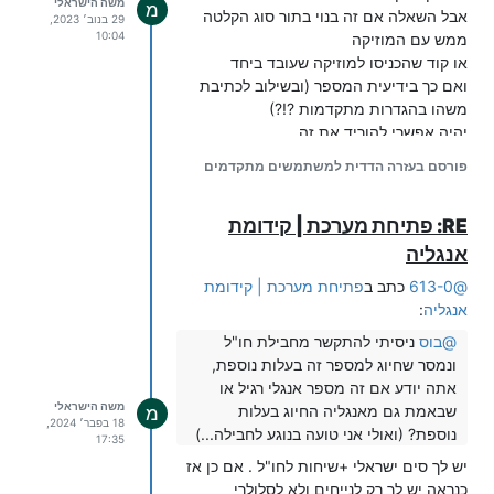
משה הישראלי
מ
אבל השאלה אם זה בנוי בתור סוג הקלטה
29 בנוב׳ 2023,
10:04
ממש עם המוזיקה
או קוד שהכניסו למוזיקה שעובד ביחד
ואם כך בידיעית המספר (ובשילוב לכתיבת
משהו בהגדרות מתקדמות ?!?)
יהיה אפשרי להוריד את זה
אולי
פורסם בעזרה הדדית למשתמשים מתקדמים
RE: פתיחת מערכת | קידומת
אנגליה
@
613-0
כתב ב
פתיחת מערכת | קידומת
אנגליה
:
@
בוס
ניסיתי להתקשר מחבילת חו"ל
ונמסר שחיוג למספר זה בעלות נוספת,
אתה יודע אם זה מספר אנגלי רגיל או
משה הישראלי
שבאמת גם מאנגליה החיוג בעלות
מ
18 בפבר׳ 2024,
נוספת? (ואולי אני טועה בנוגע לחבילה...)
17:35
יש לך סים ישראלי +שיחות לחו"ל . אם כן אז
כנראה יש לך רק לנייחים ולא לסלולרי