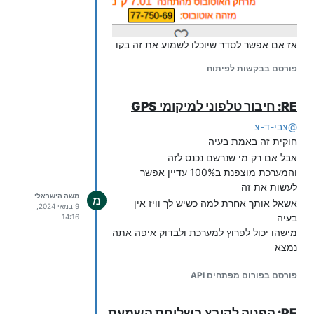
after_play_000_go_to_folder=/444

אז אם אפשר לסדר שיוכלו לשמוע את זה בקו
ובשלוחה 444
זה בהחלט דבר מאוד קל שלא אמור לעלות
type=hangup

פורסם בבקשות לפיתוח
משאבים/כסף/זמן
פשוט בניית API שיקלוט גם את זה
RE: חיבור טלפוני למיקומי GPS
זה יעזור כאמור ל
פניות למשרד בנודע
לתלונות שונות
וגם ידיעה מקדימה סתם כך
@
צבי-ד-צ
של האוטובוס
חוקית זה באמת בעיה
זה לא לבנות משהו חדש כמו התחנות לפי
אבל אם רק מי שנרשם נכנס לזה
רחובות וערים
והמערכת מוצפנת ב100% עדיין אפשר
זה הוספת כמה שורות
לעשות את זה
מוזמנים
משה הישראלי
מ
אשאל אותך אחרת למה כשיש לך וויז אין
9 במאי 2024,
בעיה
14:16
מישהו יכול לפרוץ למערכת ולבדוק איפה אתה
נמצא
פורסם בפורום מפתחים API
RE: הפניה לקובץ בשלוחת השמעת