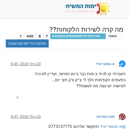
מה קרה לשירות הלקוחות??
1
430
6
7
הועבר
עזרה הדדית למשתמשים מתקדמים
התחברו כדי לפרסם תגובה
א
א גוטער איד
20 ביולי 2020, 9:45
מנותק
העברתי קו לניוד בימות כבר ביום חמישי, ועדיין לא נויד.
בפעמים הקודמות הלך לי צ'יק צ'ק תוך יום...
למישהו יש עצה מה לעשות??
0
חנון המרבה
20 ביולי 2020, 9:47
מנותק
@
א-גוטער-איד
תתקשר אליהם 0773137770