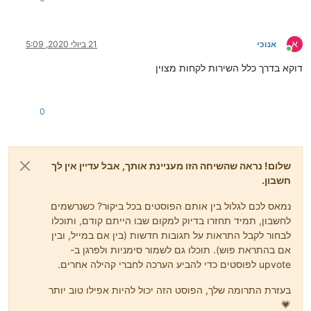
א
אנוכי
21 ביולי 2020, 5:09
מחובר
דוקא בדרך כלל השירות לקחות מצוין
0
שלום! נראה שהשיחה הזו מעניינת אותך, אבל עדיין אין לך
חשבון.
נמאס לכם לגלול בין אותם הפוסטים בכל ביקור? כשנרשמים
לחשבון, תמיד תחזרו בדיוק למקום שבו הייתם קודם, ותוכלו
לבחור לקבל התראות על תגובות חדשות (בין אם במייל, ובין
אם בהתראת פוש). תוכלו גם לשמור סימניות ולפרגן ב-
upvote לפוסטים כדי להביע הערכה לחברי קהילה אחרים.
בעזרת התרומה שלך, הפוסט הזה יכול להיות אפילו טוב יותר
💗