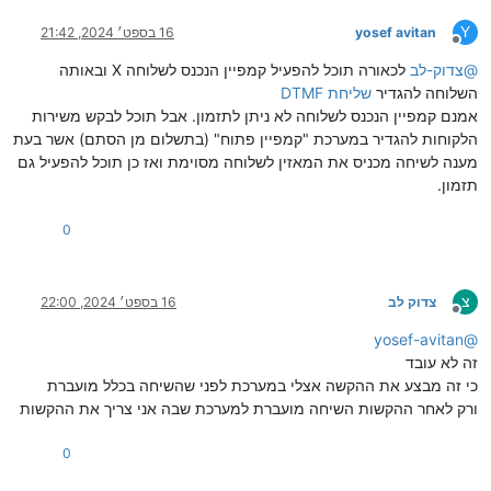
Y
yosef avitan
16 בספט׳ 2024, 21:42
מנותק
@
צדוק-לב
לכאורה תוכל להפעיל קמפיין הנכנס לשלוחה X ובאותה
השלוחה להגדיר
שליחת DTMF
אמנם קמפיין הנכנס לשלוחה לא ניתן לתזמון. אבל תוכל לבקש משירות
הלקוחות להגדיר במערכת "קמפיין פתוח" (בתשלום מן הסתם) אשר בעת
מענה לשיחה מכניס את המאזין לשלוחה מסוימת ואז כן תוכל להפעיל גם
תזמון.
0
צ
צדוק לב
16 בספט׳ 2024, 22:00
מנותק
yosef-avitan
@
זה לא עובד
כי זה מבצע את ההקשה אצלי במערכת לפני שהשיחה בכלל מועברת
ורק לאחר ההקשות השיחה מועברת למערכת שבה אני צריך את ההקשות
0