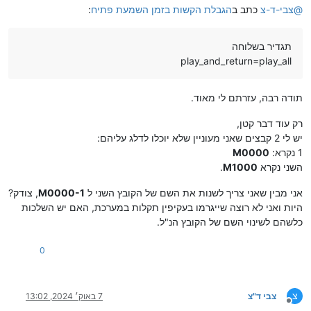
@
צבי-ד-צ
כתב ב
הגבלת הקשות בזמן השמעת פתיח
:
תגדיר בשלוחה
play_and_return=play_all
תודה רבה, עזרתם לי מאוד.
רק עוד דבר קטן,
יש לי 2 קבצים שאני מעוניין שלא יוכלו לדלג עליהם:
1 נקרא:
M0000
השני נקרא
M1000
.
אני מבין שאני צריך לשנות את השם של הקובץ השני ל
M0000-1
, צודק?
היות ואני לא רוצה שייגרמו בעקיפין תקלות במערכת, האם יש השלכות
כלשהם לשינוי השם של הקובץ הנ"ל.
0
צ
צבי ד"צ
7 באוק׳ 2024, 13:02
מנותק