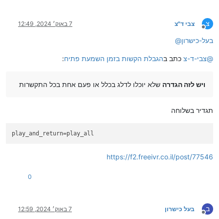
צ
צבי ד"צ
7 באוק׳ 2024, 12:49
מנותק
בעל-כישרון
@
@
צבי-ד-צ
כתב ב
הגבלת הקשות בזמן השמעת פתיח
:
ויש לזה הגדרה
שלא יוכלו לדלג בכלל או פעם אחת בכל התקשרות
תגדיר בשלוחה
play_and_return
=play_all
https://f2.freeivr.co.il/post/77546
0
ב
בעל כישרון
7 באוק׳ 2024, 12:59
מנותק