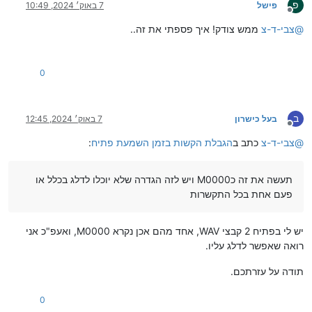
פ
פישל
7 באוק׳ 2024, 10:49
מנותק
@
צבי-ד-צ
ממש צודק! איך פספתי את זה..
0
ב
בעל כישרון
7 באוק׳ 2024, 12:45
מנותק
@
צבי-ד-צ
כתב ב
הגבלת הקשות בזמן השמעת פתיח
:
תעשה את זה כM0000 ויש לזה הגדרה שלא יוכלו לדלג בכלל או
פעם אחת בכל התקשרות
יש לי בפתיח 2 קבצי WAV, אחד מהם אכן נקרא M0000, ואעפ"כ אני
רואה שאפשר לדלג עליו.
תודה על עזרתכם.
0