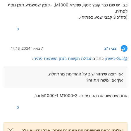
נ.ב. יש שם כבר קובץ נוסף, שנקרא M1000, - קובץ שמשמיע תוכן נוסף
לפתיח.
(סה"כ 3 קבצי שמע בפתיח).
0
צ
צבי ד"צ
7 באוק׳ 2024, 14:13
מנותק
@
בעל-כישרון
כתב ב
הגבלת הקשות בזמן השמעת פתיח
:
אני רוצה שיחזור שוב על ההודעות מהתחלה.
איך אני עושה את זה?
אתה שם שוב את ההודעות כ M1000-1 M1000-2 וכו',
0
שלום! נראה שהשיחה הזו מעניינת אותך, אבל עדיין אין לך