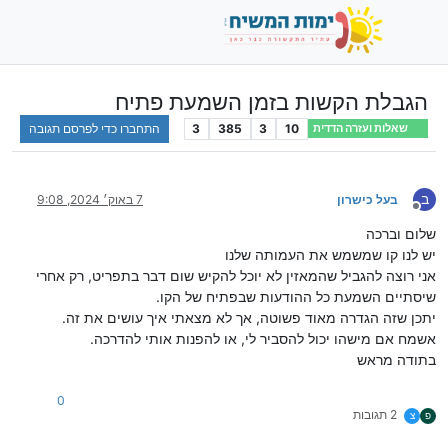
הגבלת הקשות בזמן השמעת פתיח
10
3
385
3
התחברו כדי לפרסם תגובה
שאלות ועזרה הדדית
ב
בעל כישרון
7 באוק׳ 2024, 9:08
מנותק
שלום וברכה
יש לנו קו שמשמש את העמותה שלנו
אני רוצה להגביל שהמאזין לא יוכל להקיש שום דבר בתפריט, רק אחרי
שיסתיים השמעת כל ההודעות שבפתיח של הקו.
יתכן שזה הגדרה מאוד פשוטה, אך לא מצאתי איך עושים את זה.
אשמח אם מישהו יכול להסביר לי, או להפנות אותי להדרכה.
בתודה מראש
0
2 תגובות
פ
צ