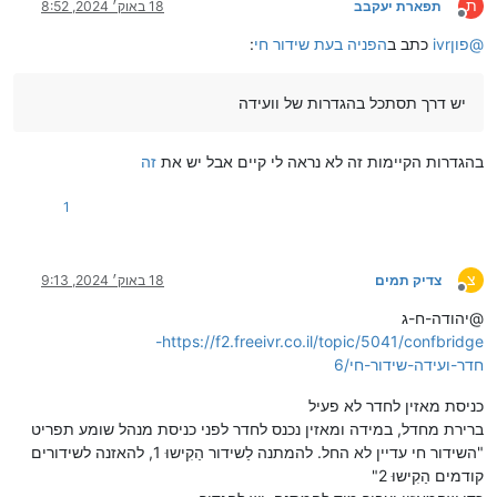
ת
תפארת יעקבב
18 באוק׳ 2024, 8:52
מנותק
@
ivrפון
כתב ב
הפניה בעת שידור חי
:
יש דרך תסתכל בהגדרות של וועידה
בהגדרות הקיימות זה לא נראה לי קיים אבל יש את
זה
1
צ
צדיק תמים
18 באוק׳ 2024, 9:13
מנותק
@יהודה-ח-ג
https://f2.freeivr.co.il/topic/5041/confbridge-
חדר-ועידה-שידור-חי/6
כניסת מאזין לחדר לא פעיל
ברירת מחדל, במידה ומאזין נכנס לחדר לפני כניסת מנהל שומע תפריט
"השידור חי עדיין לא החל. להמתנה לַשידור הַקִישוּ 1, להאזנה לשידורים
קודמים הַקִישוּ 2"