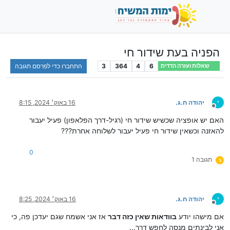
הפניה בעת שידור חי
6
4
364
3
התחברו כדי לפרסם תגובה
שאלות ועזרה הדדית
י
יהודה ח.ג.
16 באוק׳ 2024, 8:15
מנותק
האם יש אופציה שכשיש שידור חי (רגיל-דרך הפלאפון) פעיל יעבור
להאזנה וכשאין שידור חי פעיל יעבור לשלוחה אחרת???
0
תגובה 1
צ
י
יהודה ח.ג.
16 באוק׳ 2024, 8:25
מנותק
אם מישהו יודע
בוודאות שאין כזה דבר
אז אני אשמח שגם יעדכן פה, כי
אני לבינתים מנסה לחפש דרך...