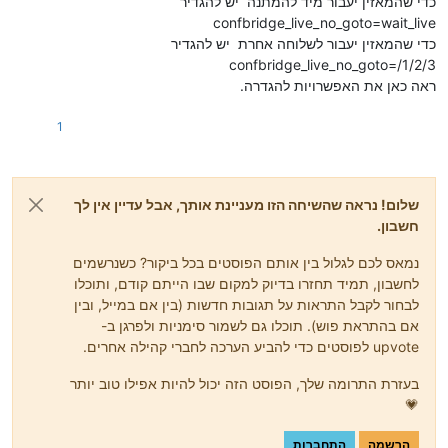
כדי שהמאזין יעבור מיד להמתנה יש להגדיר
confbridge_live_no_goto=wait_live
כדי שהמאזין יעבור לשלוחה אחרת יש להגדיר
confbridge_live_no_goto=/1/2/3
ראה כאן את האפשרויות להגדרה.
1
שלום! נראה שהשיחה הזו מעניינת אותך, אבל עדיין אין לך
חשבון.
נמאס לכם לגלול בין אותם הפוסטים בכל ביקור? כשנרשמים
לחשבון, תמיד תחזרו בדיוק למקום שבו הייתם קודם, ותוכלו
לבחור לקבל התראות על תגובות חדשות (בין אם במייל, ובין
אם בהתראת פוש). תוכלו גם לשמור סימניות ולפרגן ב-
upvote לפוסטים כדי להביע הערכה לחברי קהילה אחרים.
בעזרת התרומה שלך, הפוסט הזה יכול להיות אפילו טוב יותר
💗
הרשמה
התחברות