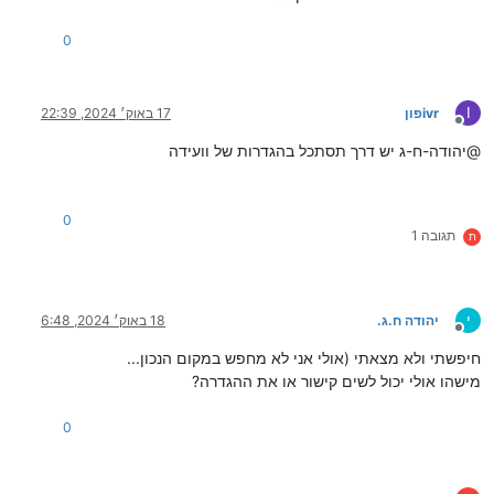
0
I
ivrפון
17 באוק׳ 2024, 22:39
מנותק
@יהודה-ח-ג יש דרך תסתכל בהגדרות של וועידה
0
תגובה 1
ת
י
יהודה ח.ג.
18 באוק׳ 2024, 6:48
מנותק
חיפשתי ולא מצאתי (אולי אני לא מחפש במקום הנכון...
מישהו אולי יכול לשים קישור או את ההגדרה?
0