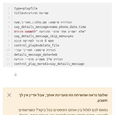
record_cancel_goto=/
type=playfile
שיעשה לינק בשלוחה אחרת
title=שמיעת ההודעות
copy_record_link=/5/1/17
שלא ישמור זיהוי
הגדררה שישמעו שם,טלפון,תאריך,שעה
enter_id=yes
say_details_message=name,phone,date,time
enter_id_type=phone
"להשמעה חוזרת"
שלא ישמיע אחר פרטי ההודעה 
delete_id_exit=yes
say_details_message_skip_menu=yes
מקש 0 מוגר למחיקת קובץ
Phone=_hidden
control_play0=delete_file
הגדרה שימשעו תאריך עברי
details_message_date=heb
הגדרה ש*1 משמיע פרטיי הודעה
control_play_moreA1=say_details_message
מי שנמצא ברשימת תפוצה 3 יוכל למחוק קבצים
0
admin_options_file=template
check_template=3
הגדרה שישמור פרטי טלפון לצורך בדיקה כמה האזינו לכל הודעה
save_listening_data=yes
שלום! נראה שהשיחה הזו מעניינת אותך, אבל עדיין אין לך
מקש 2* מוגדר שישמיע כמה הקשיבו לכל קובץ
חשבון.
control_play_moreA2=tfr_say_listening_data
מגדיר שמירת נתוני האזנה לצורך חסימת הקשות בהודעה מסוימת
נמאס לכם לגלול בין אותם הפוסטים בכל ביקור? כשנרשמים
listening_mark=yes
מקש 4* מוגדר כדירוג