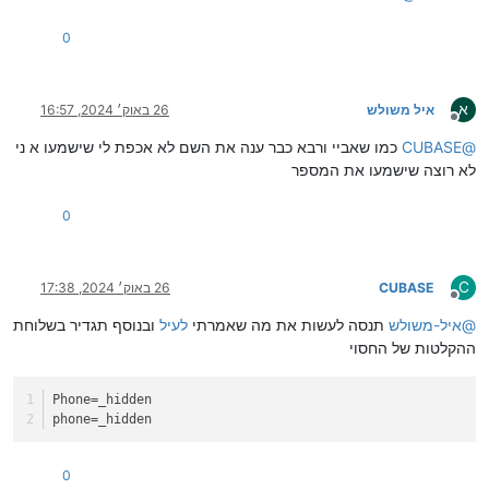
0
א
איל משולש
26 באוק׳ 2024, 16:57
מנותק
@
CUBASE
כמו שאביי ורבא כבר ענה את השם לא אכפת לי שישמעו א ני
לא רוצה שישמעו את המספר
0
C
CUBASE
26 באוק׳ 2024, 17:38
מנותק
@
איל-משולש
תנסה לעשות את מה שאמרתי
לעיל
ובנוסף תגדיר בשלוחת
ההקלטות של החסוי
Phone
=_hidden
phone
=_hidden
0