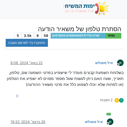
הסתרת טלפון של משאיר הודעה
5
3.5k
6
58
נפתר
עזרה הדדית למשתמשים מתקדמים
התחברו כדי לפרסם תגובה
א
איל משולש
22 באוק׳ 2024, 8:08
מנותק
בשלוחת השמעת קבצים מוגדר לי שישמיע בפרטי השמעה שם, טלפון,
תאריך, שעה האם ניתן לעשות שעל מספר מסוים לא ישמיע את הטלפון
(או לפחות שלא יוכלו לשמוע כלל את פרטי משאיר ההודעה)
0
2 תגובות
C
א
א
איל משולש
26 בדצמ׳ 2024, 19:32
מנותק