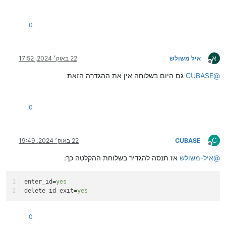
0
א
איל משולש
22 באוק׳ 2024, 17:52
מנותק
@
CUBASE
גם היום בשלוחה אין את ההגדרה הזאת
0
C
CUBASE
22 באוק׳ 2024, 19:49
מנותק
@
איל-משולש
אז תנסה להגדיר בשלוחת ההקלטה כך:
enter_id
=
yes
delete_id_exit
=
yes
0