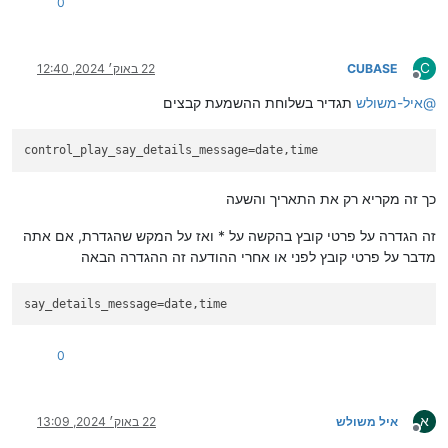
0
C
CUBASE
22 באוק׳ 2024, 12:40
מנותק
@
איל-משולש
תגדיר בשלוחת ההשמעת קבצים
control_play_say_details_message
=date,time
כך זה מקריא רק את התאריך והשעה
זה הגדרה על פרטי קובץ בהקשה על * ואז על המקש שהגדרת, אם אתה
מדבר על פרטי קובץ לפני או אחרי ההודעה זה ההגדרה הבאה
say_details_message
=date,time
0
א
איל משולש
22 באוק׳ 2024, 13:09
מנותק