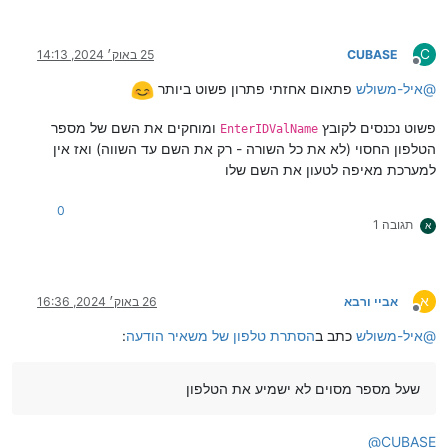
C
CUBASE
25 באוק׳ 2024, 14:13
מנותק
@
איל-משולש
פתאום אחזתי פתרון פשוט ביותר
פשוט נכנסים לקובץ
ומוחקים את השם של מספר
EnterIDValName
הטלפון החסוי (לא את כל השורה - רק את השם עד השווה) ואז אין
למערכת מאיפה לטעון את השם שלו
0
תגובה 1
א
א
אביי ורבא
26 באוק׳ 2024, 16:36
מנותק
@
איל-משולש
כתב ב
הסתרת טלפון של משאיר הודעה
:
שעל מספר מסוים לא ישמיע את הטלפון
@
CUBASE