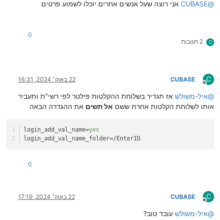
@
CUBASE
אני רוצה שעל אנשים אחרים יוכלו לשמוע פרטים
0
2 תגובות
C
C
CUBASE
22 באוק׳ 2024, 16:31
מנותק
@
איל-משולש
אז תגדיר בשלוחת ההקלטות פילטר לפי רשי"ת ותעביר
אותו לשלוחת הקלטות אחרת ששם
אל תשים
את ההגדרה הבאה
login_add_val_name
=
yes
login_add_val_name_folder
=/EnterID
0
C
CUBASE
22 באוק׳ 2024, 17:19
מנותק
@
איל-משולש
עובד טוב?