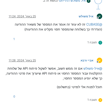
איל משולש
התייחס
לנושא זה ב
א
א
איל משולש
25 באוק׳ 2024, 11:24
מנותק
@
CUBASE
זה לא עוזר זה אומר את המספר של משאיר ההודעה
(הגדרתי כך בשלוחה שהמספר חסוי מקליט את ההודעות)
1
תגובה 1
C
א
אביי ורבא
25 באוק׳ 2024, 11:28
מנותק
@
איל-משולש
אם זה ממש חשוב, אפשר לשקול פיתוח API של שלוחת
ההקלטות עבור המספר החסוי או פיתוח API שיערוך את פרטי ההודעה,
כך שלא יופיע המספר החסוי,
תוכל לפנות אלי לפרטי (בתשלום)
0
תגובה 1
א