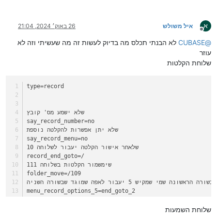
א
איל משולש
26 באוק׳ 2024, 21:04
מנותק
@
CUBASE
לא הבנתי תכלס מה בדיוק לעשות זה מה שעשיתי וזה לא
עוזר
שלוחת הקלטות
type=record
שלא ישמע מס' קובץ
say_record_number=no
שלא יתן אפשרות להקלטה נוספת
say_record_menu=no
שלאחר אישור הקלטה יעבור לשלוחה 10
record_end_goto=/
שימשמור הקלטות בשלוחה 111
folder_move=/109
בשורה הראשונה שמי שמקיש 5 יעבור לאפה שמוגד שבשורה השניה
menu_record_options_5=end_goto_2
record_end_goto_2=/
שלוחת השמעות
שמי יבטל הקלטה יחזור לתפריט ראשי