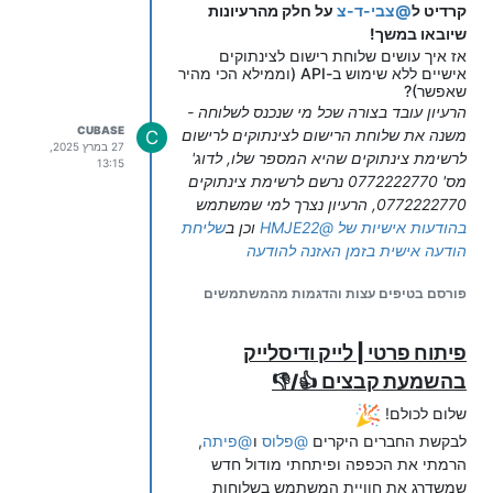
שלוחה
) ושנו את ההגדרות בקובץ
קרדיט ל
@
צבי-ד-צ
על חלק מהרעיונות
0/0/
להודעה
שלה לקוד הבא:
שיובאו במשך!
ext.ini
control_play9=send_api

אז איך עושים שלוחת רישום לצינתוקים
אישיים ללא שימוש ב-API (וממילא הכי מהיר
בדוגמא הבאה המאזין יעבור להקלטת
שאפשר)?
ההודעה בעת ההקשה על
*4
הרעיון עובד בצורה שכל מי שנכנס לשלוחה -
control_play_moreA4=send_api

CUBASE
משנה את שלוחת הרישום לצינתוקים לרישום
C
27 במרץ 2025,
tzintuk_end=hangup

לרשימת צינתוקים שהיא המספר שלו, לדוג'
לעוד אפשרויות כנסו
לכאן
13:15
מס' 0772222770 נרשם לרשימת צינתוקים
למראה מקצועי:
מומלץ להשתיק
0772222770, הרעיון נצרך למי שמשתמש
בשלוחה זו את הודעת המערכת
M3338
כעת יש להגדיר את הלינק ל-API ואת
בהודעות אישיות של
@
HMJE22
וכן ב
שליחת
("הצינתוק הופעל בהצלחה") על ידי העלאת
הסיסמה של המערכת שלכם:
הודעה אישית בזמן האזנה להודעה
קובץ שמע שקט
בשם זה לשלוחה.
נצטרך לפתוח 4 שלוחות,
api_add_0=pass=סיסמה

פורסם בטיפים עצות והדגמות מהמשתמשים
שלוחת מעבר לשלוחה של שינוי רשימת
הצינתוקים למספר הטלפון (בדוגמה
עד כאן כל ההגדרות חובה!, אם אתם
שלוחה
)
איך משתמשים בזה ביומיום?
0/3/
פיתוח פרטי | לייק ודיסלייק
מכניסים את ההגדרות בוואטסאפ פון אז זה
שלוחה
בשלוחה
- שינוי רשימת
0/3/
A
ברגע שסיימתם להגדיר, חוויית החיוג שלכם
בהשמעת קבצים 👍/👎
מספיק, אם אתם מכניסים את ההגדרות
הצינתוקים למספר הטלפון
תהיה פשוטה ומהירה:
בוואטסאפ פון שעשיתם בו שינויים בקשר
שלום לכולם!
להודעות אישיות או שאתם מעוניינים לעשות
שלוחה
בשלוחה
- איפוס מונה
0/3/
B
אתם מתקשרים למערכת שלכם
שינויים בזיהוי שישלח הצינתוק או באורך
כניסות לשלוחה
לבקשת החברים היקרים
@
פלוס
ו
@
פיתה
,
A
מהטלפון הנייד ונכנסים לשלוחת החיוג
הצינתוק - תצטרכו להמשיך...
שלוחה
בשלוחה
- רישום
הרמתי את הכפפה ופיתחתי מודול חדש
0/3/
C
שלכם (בדוגמה
).
0/0/
לצינתוקים בפועל
שמשדרג את חוויית המשתמש בשלוחות
המערכת מפעילה צינתוק לעצמה