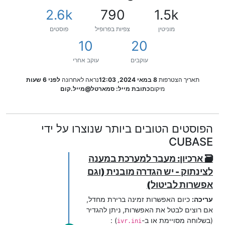
2.6k
790
1.5k
מוניטין
צפיות בפרופיל
פוסטים
10
20
עוקבים
עוקב אחרי
תאריך הצטרפות
8 במאי 2024, 12:03
נראה לאחרונה
לפני 6 שעות
מיקום
כתובת מייל: סמארטל@מייל.קום
הפוסטים הטובים ביותר שנוצרו על ידי
CUBASE
🗃 ארכיון: מעבר למערכת במענה
לצינתוק - יש הגדרה מובנית (וגם
אפשרות לביטול)
עריכה:
כיום האפשרות זמינה ברירת מחדל,
אם רוצים לבטל את האפשרות, ניתן להגדיר
(בשלוחה מסויימת או ב-
) :
ivr.ini