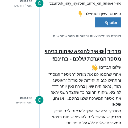
CUBASE
C
tzintuk_say_system_info_on_answer=no

לפני 4 חודשים
הפוסט הישן בספויילר
Spoiler
פורסם בטיפים עצות והדגמות מהמשתמשים
מדריך | ☎️ איך להוציא שיחות בזיהוי
מספר המערכת שלכם - בחינם!
שלום חברים!
אחרי שחסמו לנו את מודול "המספר הנוסף"
והתחילו לגבות יחידות על מודול "ראוטינג
תור", נראה היה שאין ברירה ואין יותר דרך
להוציא שיחות החוצה כך שהצד השני יראה
את מספר המערכת שלנו בחינם...
אז זהו,
CUBASE
C
לפני חודשיים
שלא!
במדריך הזה אני הולך להראות לכם טריק
מבריק שיאפשר לכם להוציא שיחות בזיהוי
המערכת שלכם ללא עלות יחידות.