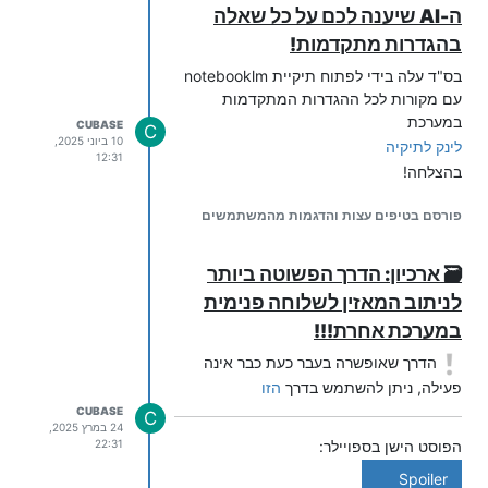
️
החליפו את
במספר
ה-AI שיענה לכם על כל שאלה
0773137770
המערכת שלכם!
בהגדרות מתקדמות!
בס"ד עלה בידי לפתוח תיקיית notebooklm
0773137770=System

עם מקורות לכל ההגדרות המתקדמות
במערכת
CUBASE
C
2. הגדרת שלוחת החיוג
10 ביוני 2025,
לינק לתיקיה
12:31
בשלוחה בה אתם רוצים לחייג למספר -
בהצלחה!
בדוגמה שלי שלוחה
- הגדירו בקובץ
0/0/
שלה:
ext.ini
פורסם בטיפים עצות והדגמות מהמשתמשים
🗃️ ארכיון: הדרך הפשוטה ביותר
tzintuk_invitation_join_to_list_caller_id=customer_did

לניתוב המאזין לשלוחה פנימית
במערכת אחרת!!!
3. יצירת שלוחת
System
הדרך שאופשרה בעבר כעת כבר אינה
פתחו שלוחה חדשה בשם
(תיקייה
System
פעילה, ניתן להשתמש בדרך
הזו
בשם זה בשלוחה הראשית) והגדירו בקובץ
CUBASE
C
שלה:
ext.ini
24 במרץ 2025,
22:31
הפוסט הישן בספויילר:
send_dtmf=1,0010,0100

Spoiler