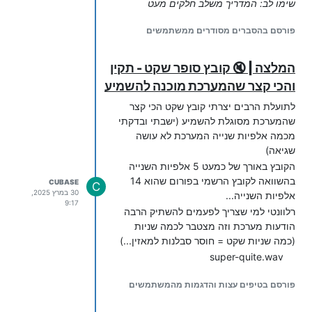
שימו לב: המדריך משלב חלקים מעט
מתקדמים. עקבו במדויק אחרי השלבים, ואם
פורסם בהסברים מסודרים ממשתמשים
תסתבכו - חברי הפורום המומחים ישמחו
לעזור.
המלצה | 🔇 קובץ סופר שקט - תקין
והכי קצר שהמערכת מוכנה להשמיע
️ שלב א': רישום המערכת לצינתוקים של
לתועלת הרבים יצרתי קובץ שקט הכי קצר
עצמה (הכנה חד-פעמית)
שהמערכת מסוגלת להשמיע (ישבתי ובדקתי
כדי שהטריק יעבוד, אנחנו צריכים לגרום
מכמה אלפיות שנייה המערכת לא עושה
למערכת לצנתק לעצמה. בשביל זה, אנחנו
שגיאה)
צריכים קודם כל לרשום את מספר המערכת
הקובץ באורך של כמעט 5 אלפיות השנייה
לרשימת הצינתוקים.
בהשוואה לקובץ הרשמי בפורום שהוא 14
CUBASE
C
30 במרץ 2025,
אלפיות השנייה...
1. הגדרת השלוחה הראשית (תיקיית השורש)
9:17
רלוונטי למי שצריך לפעמים להשתיק הרבה
בשלוחה הראשית של המערכת שלכם, הגדירו
הודעות מערכת וזה מצטבר לכמה שניות
בקובץ
:
ext.ini
(כמה שניות שקט = חוסר סבלנות למאזין...)
super-quite.wav
check_did_and_go_to_folder_one_check_only_phone=yes

פורסם בטיפים עצות והדגמות מהמשתמשים
באותה שלוחה ראשית, פתחו קובץ חדש בשם
והגדירו בו כך:
Did_Go_To.ini