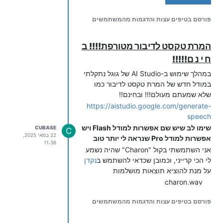
4. ביצוע הרישום בפועל (בטלפון)
פורסם בטיפים עצות והדגמות מהמשתמשים
כעת נעשה את הרישום עצמו:
התקשרו למערכת מהנייד שלכם והיכנסו
המרת טקסט לדיבור מטורפת!!!! ב
לשלוחת החיוג (בדוגמה
).
0/0/
הקישו
5
(הזמנת מספר לרשימה).
ח י נ ם!!!!!
הקישו את
מספר המערכת עצמה
במהלך שימוש ב-AI Studio של גוגל נתקלתי
ואשרו את ההזמנה.
במודל חדש של המרת טקסט לדיבור כמו
המערכת תתקשר לעצמה ותקיש
שלא שמעתם מעולם!!! ובחינם!!
אוטומטית את מקשי האישור שקבענו
https://aistudio.google.com/generate-
בשלוחת
.
System
speech
המתינו כ-10 שניות. זהו! מספר
שימו לב שיש שם אפשרות למודל Flash ויש
CUBASE
המערכת רשום כעת בהצלחה לקבלת
C
22 במאי 2025,
אפשרות למודל Pro שנראה לי יותר טוב
צינתוקים מעצמו.
11:36
אני השתמשתי בקול "Charon" שהיה נשמע
לי הכי קרייני, וכמובן שכדאי להשתמש ב
נקדן
על מנת להוציא תוצאות מושלמות
שלב ב': הגדרת מערכת החיוג (הוצאת
charon.wav
שיחות)
Spoiler
כעת, אחרי שהמערכת רשומה לצינתוקים,
פורסם בטיפים עצות והדגמות מהמשתמשים
נשנה את ההגדרות של השלוחות שיצרנו כדי
שיהפכו למערכת חיוג (ניתוביה).