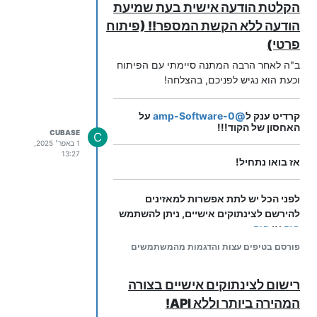
הקלטת הודעה אישית בעת שמיעת
1. עדכון שלוחת
System
הודעה ללא הקשת המספר!! (פיתוח
כנסו לשלוחת
ושנו את ההגדרות
System
פרטי)
בקובץ
שלה לקוד הבא:
ext.ini
ב"ה לאחר הרבה המתנה סיימתי עם הפיתוח
️
החליפו את המספר
במספר
0555555555
וכעת הוא נגיש לפניכם, בהצלחה!
הטלפון הנייד שלכם!
קרדיט ענק ל
@
amp-Software-0
על
האחסון של הקוד!!!
CUBASE
C
1 באפר׳ 2025,
13:27
אז בואו נתחיל!
send_dtmf=1,0010,0100

לפני הכל יש לתת אפשרות למאזינים
כעת,
פתחו תיקייה חדשה בשם
בתוך
A
להירשם לצינתוקים אישיים, ניתן להשתמש
שלוחת
(נתיב:
), ובקובץ
System/A/
System
בזה
או
בזה
שלה הגדירו:
ext.ini
פורסם בטיפים עצות והדגמות מהמשתמשים
type=nitoviya

קודם כל יש לבחור את המקש עליו יקיש
המאזין כדי לעבור להקלטת ההודעה:
רישום לצינתוקים אישיים בצורה
2. עדכון שלוחת החיוג
בדוגמא הבאה המאזין יעבור להקלטת
המהירה ביותר וללא API!
כנסו לשלוחה בה אתם רוצים לחייג (בדוגמה
ההודעה בעת הקשה על
במהלך ההאזנה
9