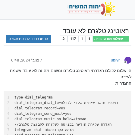
ראוטינג טלגרם לא עובד
1
1
117
2
התחברו כדי לפרסם תגובה
שאלות ועזרה הדדית
I
ivrפון
7 בנוב׳ 2024, 6:48
מנותק
הי שלום לכולם הגדרתי ראוטינג טלגרם ומשום מה זה לא עובד אשמח
לעזרה
ההגדרות
type=dial_telegram
dial_telegram_dial_to=המספר מוגר שיהיה גלוי לכולם
dial_telegram_record=yes
dial_telegram_send_mail=yes
dial_telegram_music_on_hold=ztomao
//הגדרת שליחת הודעה בכניסה לשלוחה לקבוצת טלגרם
telegram_chat_id=מזהה הקבוצה