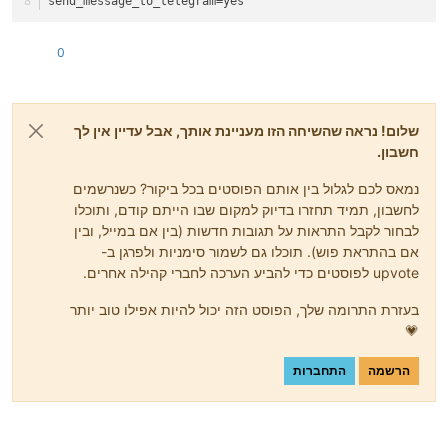
send_message_to_telegram=yes
0
שלום! נראה שהשיחה הזו מעניינת אותך, אבל עדיין אין לך
חשבון.
נמאס לכם לגלול בין אותם הפוסטים בכל ביקור? כשנרשמים
לחשבון, תמיד תחזרו בדיוק למקום שבו הייתם קודם, ותוכלו
לבחור לקבל התראות על תגובות חדשות (בין אם במייל, ובין
אם בהתראת פוש). תוכלו גם לשמור סימניות ולפרגן ב-
upvote לפוסטים כדי להביע הערכה לחברי קהילה אחרים.
בעזרת התרומה שלך, הפוסט הזה יכול להיות אפילו טוב יותר
💗
הרשמה
התחברות