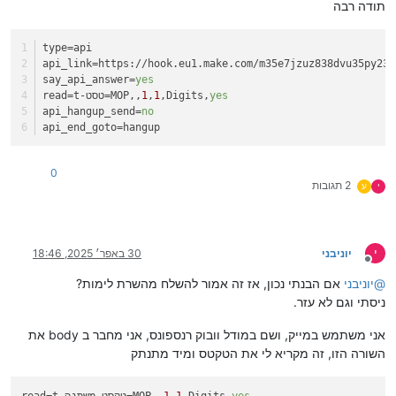
תודה רבה
type
=api
api_link
=https://hook.eu1.make.com/m35e7jzuz838dvu35py23r
say_api_answer
=
yes
yes
,Digits,
1
,
1
=t-טסט=MOP,,
read
api_hangup_send
=
no
api_end_goto
=hangup
0
2 תגובות
י
ע
י
יוניבני
30 באפר׳ 2025, 18:46
מנותק
@
יוניבני
אם הבנתי נכון, אז זה אמור להשלח מהשרת לימות?
ניסתי וגם לא עזר.
אני משתמש במייק, ושם במודל וובוק רנספונס, אני מחבר ב body את
השורה הזו, זה מקריא לי את הטקטס ומיד מתנתק
yes
,Digits,
1
,
1
=t-טקסט משתנה=MOP,,
read