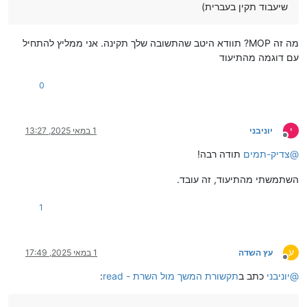
שיעבוד תקין בעברית)
מה זה MOP? תוודא היטב שהתשובה שלך תקינה. אני ממליץ להתחיל
עם דוגמה מהתיעוד
0
י
יוניבני
1 במאי 2025, 13:27
מנותק
@
צדיק-תמים
תודה רבה!
השתמשתי מהתיעוד, זה עובד.
1
ע
עץ השדה
1 במאי 2025, 17:49
מנותק
@
יוניבני
כתב ב
תקשורת המשך מול השרת - read
: