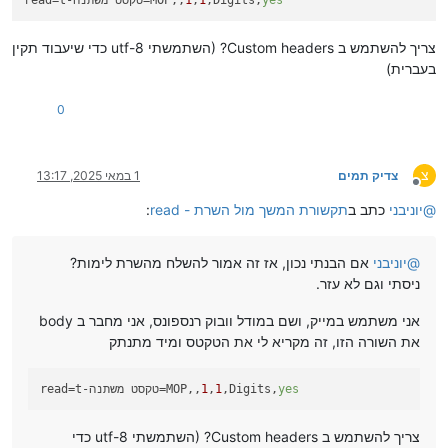
צריך להשתמש ב Custom headers? (השתמשתי utf-8 כדי שיעבוד תקין
בעברית)
0
צ
צדיק תמים
1 במאי 2025, 13:17
מנותק
@
יוניבני
כתב ב
תקשורת המשך מול השרת - read
:
@
יוניבני
אם הבנתי נכון, אז זה אמור להשלח מהשרת לימות?
ניסתי וגם לא עזר.
אני משתמש במייק, ושם במודל וובוק רנספונס, אני מחבר ב body
את השורה הזו, זה מקריא לי את הטקטס ומיד מתנתק
yes
,Digits,
1
,
1
=t-טקסט משתנה=MOP,,
read
צריך להשתמש ב Custom headers? (השתמשתי utf-8 כדי