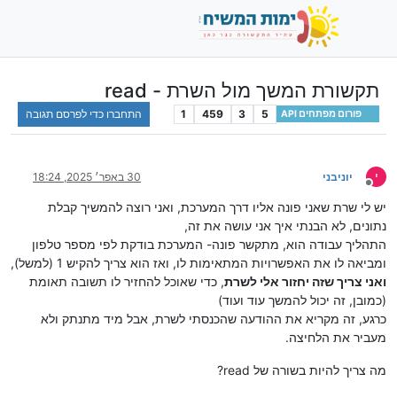
תקשורת המשך מול השרת - read
5
3
459
1
התחברו כדי לפרסם תגובה
פורום מפתחים API
י
יוניבני
30 באפר׳ 2025, 18:24
מנותק
יש לי שרת שאני פונה אליו דרך המערכת, ואני רוצה להמשיך קבלת
נתונים, לא הבנתי איך אני עושה את זה,
התהליך עבודה הוא, מתקשר פונה- המערכת בודקת לפי מספר טלפון
ומביאה לו את האפשרויות המתאימות לו, ואז הוא צריך להקיש 1 (למשל),
ואני צריך שזה יחזור אלי לשרת
, כדי שאוכל להחזיר לו תשובה תאומת
(כמובן, זה יכול להמשך עוד ועוד)
כרגע, זה מקריא את ההודעה שהכנסתי לשרת, אבל מיד מתנתק ולא
מעביר את הלחיצה.
מה צריך להיות בשורה של read?