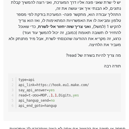
יש לי שרת שאני פונה אליו דרך המערכת, ואני רוצה להמשיך קבלת
נתונים, לא הבנתי איך אני עושה את זה,
התהליך עבודה הוא, מתקשר פונה- המערכת בודקת לפי מספר
טלפון ומביאה לו את האפשרויות המתאימות לו, ואז הוא צריך
להקיש 1 (למשל),
ואני צריך שזה יחזור אלי לשרת
, כדי שאוכל
להחזיר לו תשובה תאומת (כמובן, זה יכול להמשך עוד ועוד)
כרגע, זה מקריא את ההודעה שהכנסתי לשרת, אבל מיד מתנתק ולא
מעביר את הלחיצה.
מה צריך להיות בשורה של read?
תודה רבה
type
=api
api_link
=https://hook.eu1.make.com/
say_api_answer
=
yes
yes
,Digits,
1
,
1
=t-טסט=MOP,,
read
api_hangup_send
=
no
api_end_goto
=hangup
תמחק או תשנה את הקישור אם אתה לא רוצה שיתבזבזו לך אופרציות