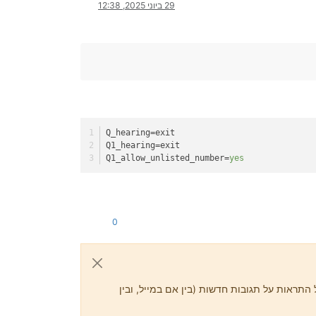
29 ביוני 2025, 12:38
Q_hearing
=exit
Q1_hearing
=exit
Q1_allow_unlisted_number
=
yes
0
התראות על תגובות חדשות (בין אם במייל, ובין