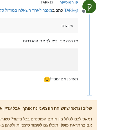
קו המוסיקה
@TARR
ק
@
TARR
כתב ב
מעבר לאחר השאלה במודול סק
מנותק
אין שם
אז הנה אני יביא לך את ההגדרות
תעדכן אם עובד!
שלום! נראה שהשיחה הזו מעניינת אותך, אבל עדיין אי
נמאס לכם לגלול בין אותם הפוסטים בכל ביקור? כשנרשמ
אם בהתראת פוש). תוכלו גם לשמור סימניות ולפרגן ב-upvote לפוסטים כדי להביע הערכה לחברי קהילה אחרים.