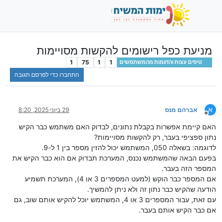
מניעת כפל רישומים להקשות מסויימות
1
75
1
1
טיפים עצות והדגמות מהמשתמשים
התחברו כדי לפרסם תגובה
א
אברהם מנס
29 ביוני 2025, 8:20
מנותק
האם קיימת אפשרות בקבלת נתונים, לבדוק האם משתמש כבר הקיש
נתון ספציפי בעבר, רק להקשות מסויימות?
לדוגמה: בשאלה 050, המשתמש יכול להזין מספר בין 1 ל-9.
בפעם הבאה שהמשתמש נכנס, המערכת תבדוק אם הוא כבר הקיש את
המספר הזה בעבר.
אם המספר כבר הוקש (למעט המספרים 3 או 4), המערכת תשמיע
הודעה שהקיש כבר נתון זה ולא ניתן להמשיך.
עם זאת, עבור המספרים 3 או 4, המשתמש יוכל להקיש אותם שוב, גם
אם כבר הקיש אותם בעבר.