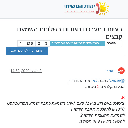
בעיות במערכת תגובות בשלוחת השמעת
קבצים
1
218
2
3
הועבר
עזרה הדדית למשתמשים מתקדמים
התחברו כדי לפרסם תגובה
ש
שחר
3 באוג׳ 2020, 14:52
מנותק
@
שמואל
כתבת
כאן
את ההגדרות,
אבל נתקלתי ב
2
בעיות.
א.
ציטוט:
באם רוצים שכל פעם לאחר השמעת כתבה ישמיע תפריט
טקסט
M1310 להקלטת תגובה הקישו 1
לשמיעת התגובות הקישו 2
להמשך הקישו 9 או המתינו