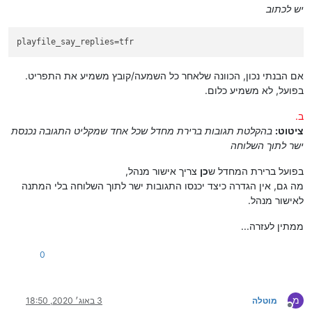
יש לכתוב
playfile_say_replies
=tfr
אם הבנתי נכון, הכוונה שלאחר כל השמעה/קובץ משמיע את התפריט.
בפועל, לא משמיע כלום.
ב.
ציטוט:
בהקלטת תגובות ברירת מחדל שכל אחד שמקליט התגובה נכנסת
ישר לתוך השלוחה
בפועל ברירת המחדל ש
כן
צריך אישור מנהל,
מה גם, אין הגדרה כיצד יכנסו התגובות ישר לתוך השלוחה בלי המתנה
לאישור מנהל.
ממתין לעזרה...
0
מ
מוטלה
3 באוג׳ 2020, 18:50
מנותק