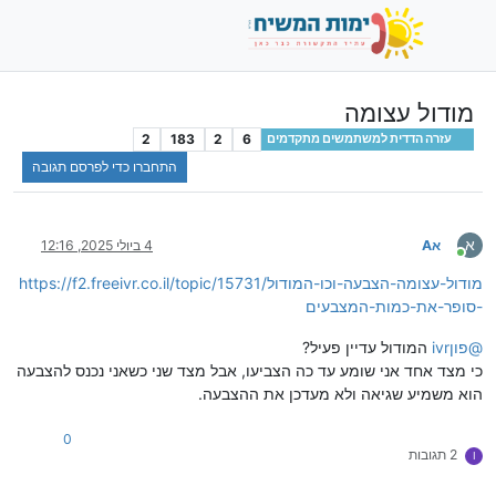
מודול עצומה
2
183
2
6
עזרה הדדית למשתמשים מתקדמים
התחברו כדי לפרסם תגובה
א
אA
4 ביולי 2025, 12:16
מחובר
https://f2.freeivr.co.il/topic/15731/מודול-עצומה-הצבעה-וכו-המודול
-סופר-את-כמות-המצבעים
@
ivrפון
המודול עדיין פעיל?
כי מצד אחד אני שומע עד כה הצביעו, אבל מצד שני כשאני נכנס להצבעה
הוא משמיע שגיאה ולא מעדכן את ההצבעה.
0
2 תגובות
I