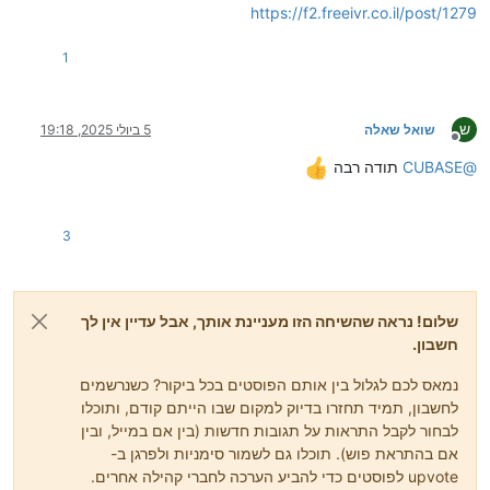
https://f2.freeivr.co.il/post/1279
1
ש
שואל שאלה
5 ביולי 2025, 19:18
מנותק
@
CUBASE
תודה רבה
3
שלום! נראה שהשיחה הזו מעניינת אותך, אבל עדיין אין לך
חשבון.
נמאס לכם לגלול בין אותם הפוסטים בכל ביקור? כשנרשמים
לחשבון, תמיד תחזרו בדיוק למקום שבו הייתם קודם, ותוכלו
לבחור לקבל התראות על תגובות חדשות (בין אם במייל, ובין
אם בהתראת פוש). תוכלו גם לשמור סימניות ולפרגן ב-
upvote לפוסטים כדי להביע הערכה לחברי קהילה אחרים.