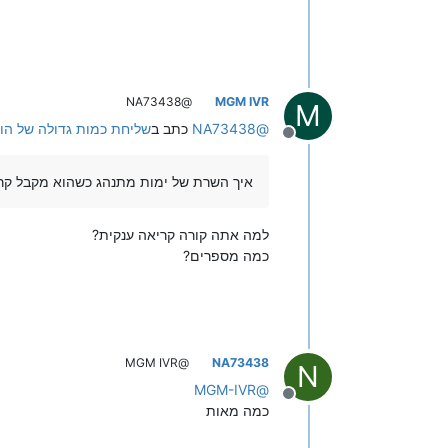
@NA73438
MGM IVR
M
@
NA73438
כתב ב
שליחת כמות גדולה של הודעות בAPI כשכל מספר צריך לק
מנותק
איך השרת של ימות מתנהג כשהוא מקבל קרי
למה אתה קורה קריאה ענקית?
כמה מספרים?
@MGM IVR
NA73438
N
MGM-IVR
@
מנותק
כמה מאות