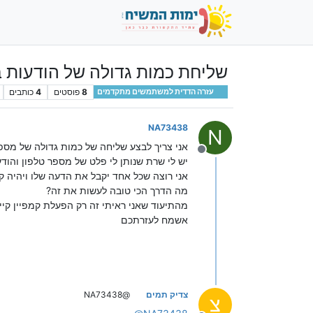
שליחת כמות גדולה של הודעות בAPI כשכל מספר צריך לקבל הודעה אח
8
פוסטים
4
כותבים
עזרה הדדית למשתמשים מתקדמים
NA73438
N
אני צריך לבצע שליחה של כמות גדולה של מספ
מנותק
יש לי שרת שנותן לי פלט של מספר טלפון והוד
אני רוצה שכל אחד יקבל את הדעה שלו ויהיה קמפיין משולב SMS למי שמקבל וה
מה הדרך הכי טובה לעשות את זה?
מהתיעוד שאני ראיתי זה רק הפעלת קמפיין קי
אשמח לעזרתכם
צדיק תמים
@NA73438
צ