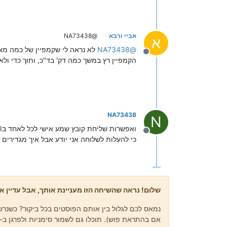
אביי ורבא
@NA73438
א
@
NA73438
לא נראה לי שקמפיין של כמה מא
מנותק
הקמפיין רץ במשך כמה דק' בד"כ, ותוך כדי ולאח
NA73438
N
ואפשרות שליחת קובץ שמע אישי לכל לאחד בAPI יש?
מנותק
כי להעלות לשלוחה אני יודע אבל איך מגדירים
שלום! נראה שהשיחה הזו מעניינת אותך, אבל עדיין אי
נמאס לכם לגלול בין אותם הפוסטים בכל ביקור? כשנרשמ
אם בהתראת פוש). תוכלו גם לשמור סימניות ולפרגן ב-upvote לפוסטים כדי להביע הערכה לחברי קהילה אחרים.