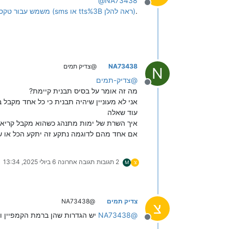
@
NA73438
מנותק
.
https://f2.freeivr.co.il/topic/55/api-גישת-מפתחים-למערכות/24#:~:text=שדה text משמש עבור טקסט להודעה אישית (sms או tts%3B ראה להלן)
NA73438
@צדיק תמים
N
@
צדיק-תמים
מנותק
מה זה אומר על בסיס תבנית קיימת?
אני לא מעוניין שיהיה תבנית כי כל אחד מקב
עוד שאלה
איך השרת של ימות מתנהג כשהוא מקבל קריאה
אם אחד מהם לדוגמה נתקע זה יתקע הכל או שה
2 תגובות
תגובה אחרונה
6 ביולי 2025, 13:34
צ
M
צדיק תמים
@NA73438
צ
@
NA73438
יש הגדרות שהן ברמת הקמפיין 
מנותק