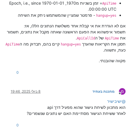
= זמן בשניות מ1970, Epoch, i.e., since 1970-01-01
ApiTime
00:00:00 UTC.
- פרמטר שמציין שהמשתמש ניתק את השיחה
hangup=yes
אם לא הגדרת את אי קבלת אחד משלושת הנתונים הללו, אז:
תשמור איפשהוא את הפעם הראשונה שאתה מקבל את נתונים, תשמור
את
של ה
.
ApiCallId
ApiTime
תסנן את הקריאות שהערך
קיים בהם, תבדוק מה ה
ApiTime
hangup=yes
כעת, ותשווה.
מקווה שהובנתי.
0
מ
מתכנת בעתיד
8 ביולי 2025, 19:46
מנותק
@
ישיבישיר
הוא מתכוון לשיחת גישור שהוא מפעיל דרך api
לאחר ששיחת הגישור מסתיימת האם יש נתונים שנשמרים?
0