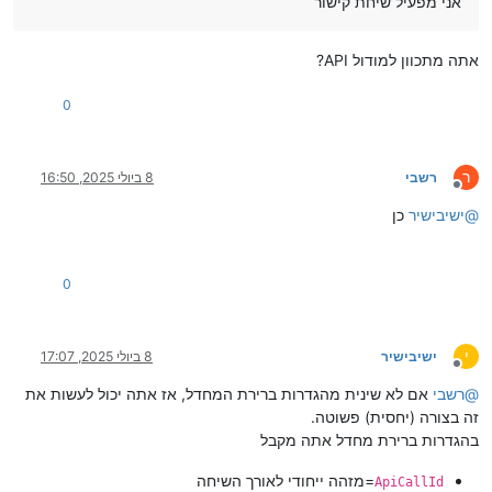
אני מפעיל שיחת קישור
אתה מתכוון למודול API?
0
ר
רשבי
8 ביולי 2025, 16:50
מנותק
@
ישיבישיר
כן
0
י
ישיבישיר
8 ביולי 2025, 17:07
מנותק
@
רשבי
אם לא שינית מהגדרות ברירת המחדל, אז אתה יכול לעשות את
זה בצורה (יחסית) פשוטה.
בהגדרות ברירת מחדל אתה מקבל
=מזהה ייחודי לאורך השיחה
ApiCallId