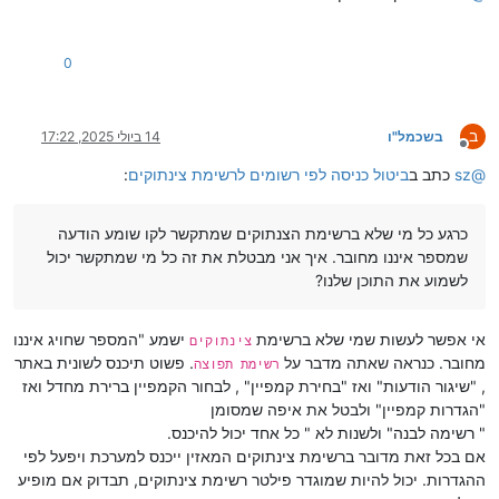
0
ב
בשכמל"ו
14 ביולי 2025, 17:22
מנותק
@
sz
כתב ב
ביטול כניסה לפי רשומים לרשימת צינתוקים
:
כרגע כל מי שלא ברשימת הצנתוקים שמתקשר לקו שומע הודעה
שמספר איננו מחובר. איך אני מבטלת את זה כל מי שמתקשר יכול
לשמוע את התוכן שלנו?
אי אפשר לעשות שמי שלא ברשימת
ישמע "המספר שחויג איננו
צינתוקים
מחובר. כנראה שאתה מדבר על
. פשוט תיכנס לשונית באתר
רשימת תפוצה
, "שיגור הודעות" ואז "בחירת קמפיין" , לבחור הקמפיין ברירת מחדל ואז
"הגדרות קמפיין" ולבטל את איפה שמסומן
" רשימה לבנה" ולשנות לא " כל אחד יכול להיכנס.
אם בכל זאת מדובר ברשימת צינתוקים המאזין ייכנס למערכת ויפעל לפי
ההגדרות. יכול להיות שמוגדר פילטר רשימת צינתוקים, תבדוק אם מופיע