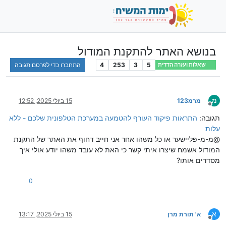
בנושא האתר להתקנת המודול
5
3
253
4
התחברו כדי לפרסם תגובה
שאלות ועזרה הדדית
מ
מרמ123
15 ביולי 2025, 12:52
מנותק
תגובה:
התראות פיקוד העורף להטמעה במערכת הטלפונית שלכם - ללא
עלות
@מ-מ-פליישער או כל משהו אחר אני חייב דחוף את האתר של התקנת
המודול אשמח שיצרו איתי קשר כי האת לא עובד משהו יודע אולי איך
מסדרים אותו?
0
א
א' תורת מרן
15 ביולי 2025, 13:17
מנותק