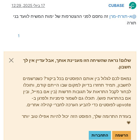
C
CUBASE
17 ביולי 2025, 12:29
מנותק
@
א-תורת-מרן
זה נחסם לפני ההצטרפות של ימות המשיח לוועד בני
תורה
1
שלום! נראה שהשיחה הזו מעניינת אותך, אבל עדיין אין לך
חשבון.
נמאס לכם לגלול בין אותם הפוסטים בכל ביקור? כשנרשמים
לחשבון, תמיד תחזרו בדיוק למקום שבו הייתם קודם, ותוכלו
לבחור לקבל התראות על תגובות חדשות (בין אם במייל, ובין
אם בהתראת פוש). תוכלו גם לשמור סימניות ולפרגן ב-
upvote לפוסטים כדי להביע הערכה לחברי קהילה אחרים.
בעזרת התרומה שלך, הפוסט הזה יכול להיות אפילו טוב יותר
💗
הרשמה
התחברות