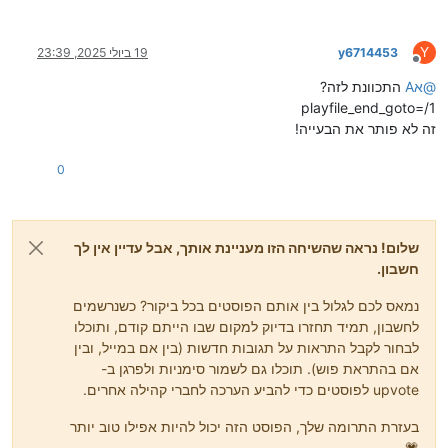
Y
y6714453
19 ביולי 2025, 23:39
מנותק
@
אA
התכוונת לזה?
playfile_end_goto=/1
זה לא פותר את הבעייה!
0
שלום! נראה שהשיחה הזו מעניינת אותך, אבל עדיין אין לך
חשבון.
נמאס לכם לגלול בין אותם הפוסטים בכל ביקור? כשנרשמים
לחשבון, תמיד תחזרו בדיוק למקום שבו הייתם קודם, ותוכלו
לבחור לקבל התראות על תגובות חדשות (בין אם במייל, ובין
אם בהתראת פוש). תוכלו גם לשמור סימניות ולפרגן ב-
upvote לפוסטים כדי להביע הערכה לחברי קהילה אחרים.
בעזרת התרומה שלך, הפוסט הזה יכול להיות אפילו טוב יותר
💗