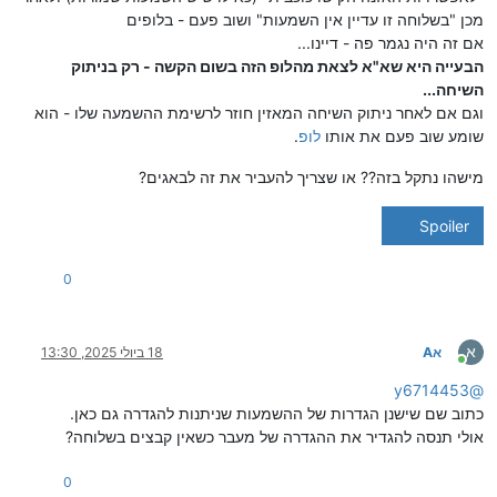
מכן "בשלוחה זו עדיין אין השמעות" ושוב פעם - בלופים
אם זה היה נגמר פה - דיינו...
הבעייה היא שא"א לצאת מהלופ הזה בשום הקשה - רק בניתוק
השיחה...
וגם אם לאחר ניתוק השיחה המאזין חוזר לרשימת ההשמעה שלו - הוא
שומע שוב פעם את אותו
לופ
.
מישהו נתקל בזה?? או שצריך להעביר את זה לבאגים?
Spoiler
0
א
אA
18 ביולי 2025, 13:30
מחובר
y6714453
@
כתוב שם שישנן הגדרות של ההשמעות שניתנות להגדרה גם כאן.
אולי תנסה להגדיר את ההגדרה של מעבר כשאין קבצים בשלוחה?
0