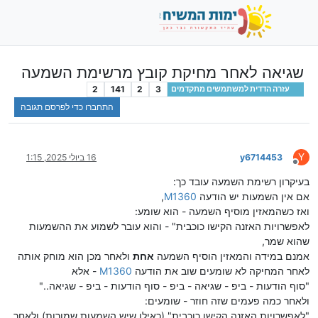
שגיאה לאחר מחיקת קובץ מרשימת השמעה
2
141
2
3
עזרה הדדית למשתמשים מתקדמים
התחברו כדי לפרסם תגובה
Y
y6714453
16 ביולי 2025, 1:15
מנותק
בעיקרון רשימת השמעה עובד כך:
אם אין השמעות יש הודעה
M1360
,
ואז כשהמאזין מוסיף השמעה - הוא שומע:
לאפשרויות האזנה הקישו כוכבית" - והוא עובר לשמוע את ההשמעות
שהוא שמר,
אמנם במידה והמאזין הוסיף השמעה
אחת
ולאחר מכן הוא מוחק אותה
לאחר המחיקה לא שומעים שוב את הודעה
M1360
- אלא
"סוף הודעות - ביפ - שגיאה - ביפ - סוף הודעות - ביפ - שגיאה.."
ולאחר כמה פעמים שזה חוזר - שומעים:
"לאפשרויות האזנה הקישו כוכבית" (כאילו שיש השמעות שמורות) ולאחר