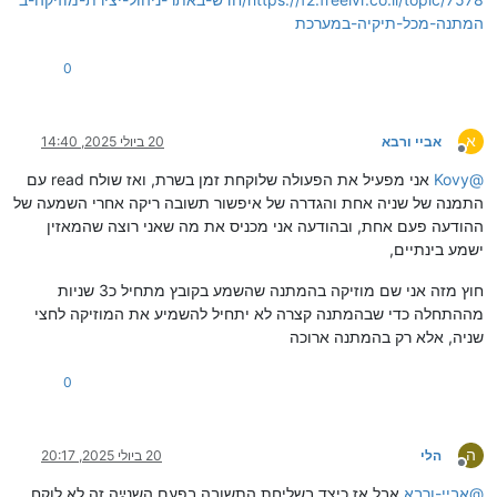
המתנה-מכל-תיקיה-במערכת
0
א
אביי ורבא
20 ביולי 2025, 14:40
מנותק
@
Kovy
אני מפעיל את הפעולה שלוקחת זמן בשרת, ואז שולח read עם
התמנה של שניה אחת והגדרה של איפשור תשובה ריקה אחרי השמעה של
ההודעה פעם אחת, ובהודעה אני מכניס את מה שאני רוצה שהמאזין
ישמע בינתיים,
חוץ מזה אני שם מוזיקה בהמתנה שהשמע בקובץ מתחיל כ3 שניות
מההתחלה כדי שבהמתנה קצרה לא יתחיל להשמיע את המוזיקה לחצי
שניה, אלא רק בהמתנה ארוכה
0
ה
הלי
20 ביולי 2025, 20:17
מנותק
@
אביי-ורבא
אבל אז כיצד בשליחת התשובה בפעם השנײַה זה לא לוקח