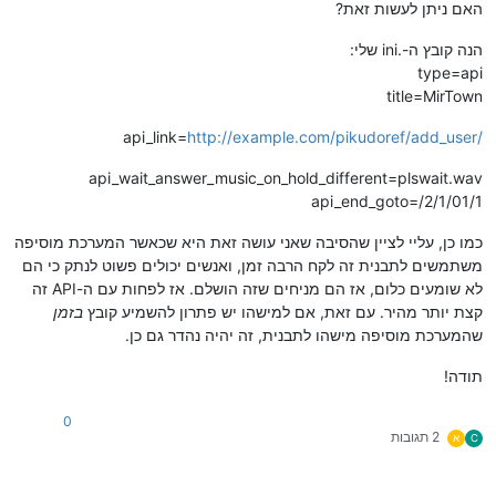
האם ניתן לעשות זאת?
הנה קובץ ה-.ini שלי:
type=api
title=MirTown
api_link=
http://example.com/pikudoref/add_user/
api_wait_answer_music_on_hold_different=plswait.wav
api_end_goto=/2/1/01/1
כמו כן, עליי לציין שהסיבה שאני עושה זאת היא שכאשר המערכת מוסיפה
משתמשים לתבנית זה לקח הרבה זמן, ואנשים יכולים פשוט לנתק כי הם
לא שומעים כלום, אז הם מניחים שזה הושלם. אז לפחות עם ה-API זה
קצת יותר מהיר. עם זאת, אם למישהו יש פתרון להשמיע קובץ
בזמן
שהמערכת מוסיפה מישהו לתבנית, זה יהיה נהדר גם כן.
תודה!
0
2 תגובות
C
א