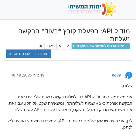
מודול API: הפעלת קובץ *בעוד* הבקשה
נשלחת
4
371
5
7
עזרה הדדית למשתמשים מתקדמים
התחברו כדי לפרסם תגובה
K
Kovy
19 ביולי 2025, 18:48
מנותק
שלום,
אני משתמש במודול ה-API כדי לשלוח בקשה לשרת שלי. עם זאת,
הבקשה אורכת כ-5+ שניות לשליחתה, ומשאירה שקט על הקו. עם זאת,
אם משתמש מנתק במהלך השקט, נראה שבקשת ה-API לא תישלח.
לכן, אני רוצה ש
בזמן
שליחת בקשת ה-API, המערכת תשמיע הודעה לא
לנתק.