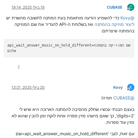
C
CUBASE
19 ביולי 2025, 19:14
מנותק
@
Kovy
כדי להשמיע הודעה מותאמת בעת המתנה לתשובה מהשרת יש
ליצור מוזיקה בהמתנה
ואז בשלוחת ה-API להגדיר את שם המוזיקה
בהמתנה שיצרתם:
=שם המוזיקה בהמתנה
api_wait_answer_music_on_hold_different
שלכם
2
K
Kovy
20 ביולי 2025, 13:21
מנותק
@
CUBASE
תודה!
בעצם הבנתי עכשיו שחלק מהסיבה להמתנה הארוכה היא שיש לי
'digits=2', כך שאם מישהו מזין ספרה אחת לוקח זמן להבין שהוא לא
מזין עוד ספרות.
עם זאת, לגבי 'api_wait_answer_music_on_hold_different=שם