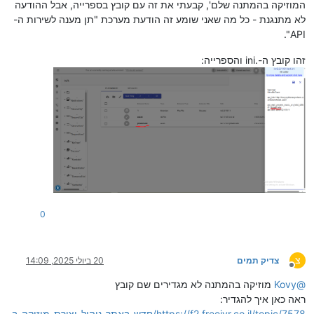
המוזיקה בהמתנה שלם', קבעתי את זה עם קובץ בספרייה, אבל ההודעה
לא מתנגנת - כל מה שאני שומע זה הודעת מערכת "תן מענה לשירות ה-
API".
זהו קובץ ה-.ini והספרייה:
0
צ
צדיק תמים
20 ביולי 2025, 14:09
מנותק
@
Kovy
מוזיקה בהמתנה לא מגדירים שם קובץ
ראה כאן איך להגדיר:
https://f2.freeivr.co.il/topic/7578/חדש-באתר-ניהול-יצירת-מוזיקה-ב