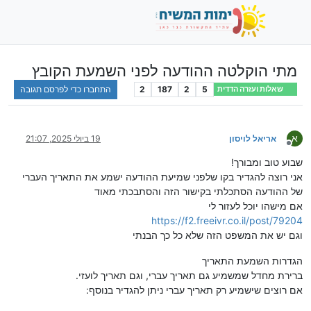
מתי הוקלטה ההודעה לפני השמעת הקובץ
5
2
187
2
התחברו כדי לפרסם תגובה
שאלות ועזרה הדדית
א
אריאל לויסון
19 ביולי 2025, 21:07
מנותק
שבוע טוב ומבורך!
אני רוצה להגדיר בקו שלפני שמיעת ההודעה ישמע את התאריך העברי
של ההודעה הסתכלתי בקישור הזה והסתבכתי מאוד
אם מישהו יוכל לעזור לי
https://f2.freeivr.co.il/post/79204
וגם יש את המשפט הזה שלא כל כך הבנתי
הגדרות השמעת התאריך
ברירת מחדל שמשמיע גם תאריך עברי, וגם תאריך לועזי.
אם רוצים שישמיע רק תאריך עברי ניתן להגדיר בנוסף: