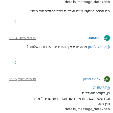
details_message_date=heb
מה הכונה בנוסף? איזה הגדרות צריך להגדיר חוץ מזה?
0
C
CUBASE
19 ביולי 2025, 21:13
מנותק
@
אריאל-לויסון
אתה יודע איך מגדירים הגדרות בשלוחה?
0
א
אריאל לויסון
19 ביולי 2025, 21:15
מנותק
CUBASE
@
כן, בקובץ ההגדרות
ומה שלא הבנתי זה איזה עוד הגדרה אני צריך להגדיר
חוץ מזה
details_message_date=heb