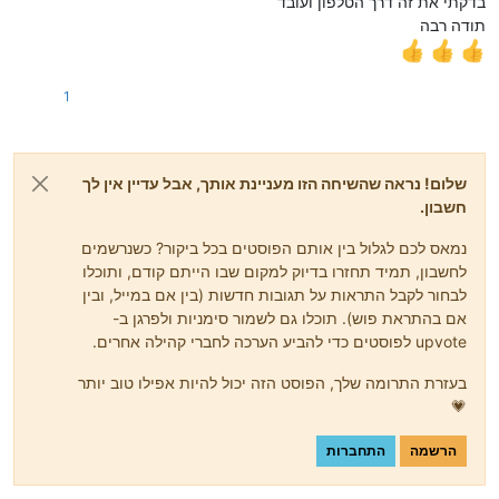
בדקתי את זה דרך הטלפון ועובד
תודה רבה
1
שלום! נראה שהשיחה הזו מעניינת אותך, אבל עדיין אין לך
חשבון.
נמאס לכם לגלול בין אותם הפוסטים בכל ביקור? כשנרשמים
לחשבון, תמיד תחזרו בדיוק למקום שבו הייתם קודם, ותוכלו
לבחור לקבל התראות על תגובות חדשות (בין אם במייל, ובין
אם בהתראת פוש). תוכלו גם לשמור סימניות ולפרגן ב-
upvote לפוסטים כדי להביע הערכה לחברי קהילה אחרים.
בעזרת התרומה שלך, הפוסט הזה יכול להיות אפילו טוב יותר
💗
הרשמה
התחברות