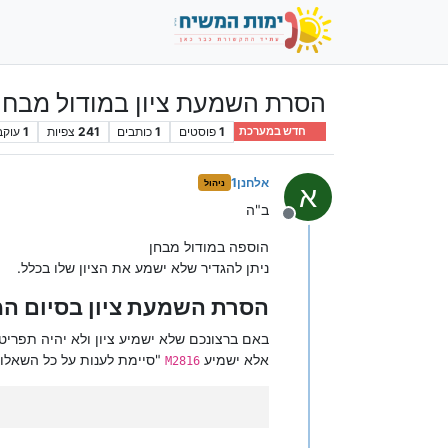
הסרת השמעת ציון במודול מבחן - mination
1
פוסטים
1
כותבים
241
צפיות
1
עוקב
חדש במערכת
אלחנן1
ניהול
א
ב"ה
מנותק
הוספה במודול מבחן
ניתן להגדיר שלא ישמע את הציון שלו בכלל.
הסרת השמעת ציון בסיום ה
באם ברצונכם שלא ישמיע ציון ולא יהיה תפריט,
אלא ישמיע
"סיימת לענות על כל השאלו
M2816