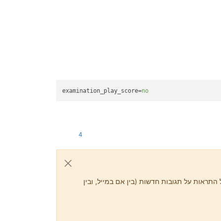
examination_play_score
=
no
4
התראות על תגובות חדשות (בין אם במייל, ובין