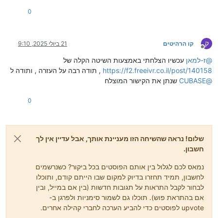
0
ק
קו הרהיטים
21 ביולי 2025, 9:10
מנותק
@
ז-למאן
עכשיו הצלחתי באמצעות השיטה הקלה של
https://f2.freeivr.co.il/post/140158
, תודה רבה על העזרה , ותודה ל
@
CUBASE
שנתן את הקישור המוצלח
0
שלום! נראה שהשיחה הזו מעניינת אותך, אבל עדיין אין לך
חשבון.
נמאס לכם לגלול בין אותם הפוסטים בכל ביקור? כשנרשמים
לחשבון, תמיד תחזרו בדיוק למקום שבו הייתם קודם, ותוכלו
לבחור לקבל התראות על תגובות חדשות (בין אם במייל, ובין
אם בהתראת פוש). תוכלו גם לשמור סימניות ולפרגן ב-
upvote לפוסטים כדי להביע הערכה לחברי קהילה אחרים.