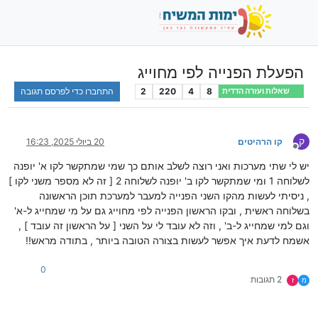
הפעלת הפנייה לפי מחוייג
8
4
220
2
התחברו כדי לפרסם תגובה
שאלות ועזרה הדדית
ק
קו הרהיטים
20 ביולי 2025, 16:23
מנותק
יש לי שתי מערכות ואני רוצה לשלב אותם כך שמי שמתקשר לקו א' יופנה
לשלוחה 1 ומי שמתקשר לקו ב' יופנה לשלוחה 2 [ זה לא מספר משני לקו ]
, ניסיתי לעשות מהקו השני הפנייה למעבר למערכת תוכן הראשונה
בשלוחה ראשית , ובקו הראשון הפנייה לפי מחוייג גם על מי שמחייג ל-א'
וגם למי שמחייג ל-ב' , וזה לא עובד לי על השני [ על הראשון זה עובד ] ,
אשמח לדעת איך אפשר לעשות בצורה הטובה ביותר , בתודה מראש!!
0
2 תגובות
מ
ז