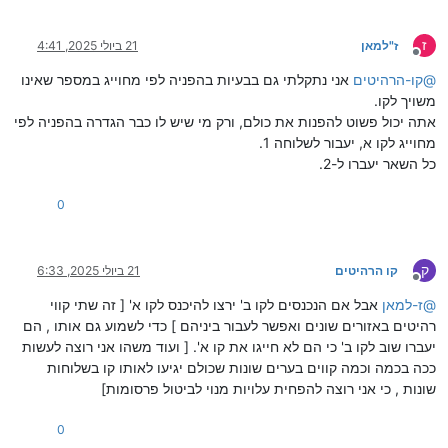
ז
ז"למאן
21 ביולי 2025, 4:41
מנותק
@
קו-הרהיטים
אני נתקלתי גם בבעיות בהפניה לפי מחוייג במספר שאינו
משויך לקו.
אתה יכול פשוט להפנות את כולם, ורק מי שיש לו כבר הגדרה בהפניה לפי
מחוייג לקו א, יעבור לשלוחה 1.
כל השאר יעברו ל-2.
0
ק
קו הרהיטים
21 ביולי 2025, 6:33
מנותק
@
ז-למאן
אבל אם הנכנסים לקו ב' ירצו להיכנס לקו א' [ זה שתי קווי
רהיטים באזורים שונים ואפשר לעבור ביניהם ] כדי לשמוע גם אותו , הם
יעברו שוב לקו ב' כי הם לא חייגו את קו א'. [ ועוד משהו אני רוצה לעשות
ככה בכמה וכמה קווים בערים שונות שכולם יגיעו לאותו קו בשלוחות
שונות , כי אני רוצה להפחית עלויות מנוי לביטול פרסומות]
0