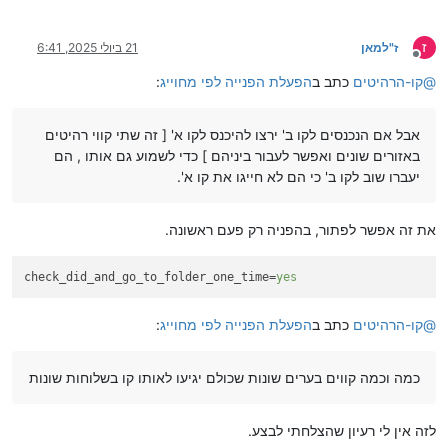
ז
ז"למאן
21 ביולי 2025, 6:41
מנותק
@
קו-הרהיטים
כתב ב
הפעלת הפנייה לפי מחוייג
:
אבל אם הנכנסים לקו ב' ירצו להיכנס לקו א' [ זה שתי קווי רהיטים
באזורים שונים ואפשר לעבור ביניהם ] כדי לשמוע גם אותו , הם
יעברו שוב לקו ב' כי הם לא חייגו את קו א'.
את זה אפשר לפתור, בהפניה רק פעם ראשונה.
check_did_and_go_to_folder_one_time
=
yes
@
קו-הרהיטים
כתב ב
הפעלת הפנייה לפי מחוייג
:
כמה וכמה קווים בערים שונות שכולם יגיעו לאותו קו בשלוחות שונות
לזה אין לי רעיון שהצלחתי לבצע.