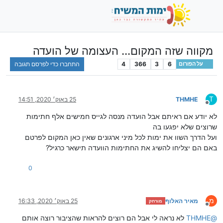
מקווה שזה המקום... העצומה של הועדה
6
3
366
4
התחברו כדי לפרסם תגובה
על הפורום
T
THMHE
25 באוק׳ 2020, 14:51
מנותק
לא יודע אם ראיתם אבל הועדה מנסה לגייס חמישים אלף חתימות
שרוצים שלא יפגעו בה
ועל הדרך השוו את ימות לכל מיני ארגונים שאין כאן המקום לפרטם
באם הם יצליחו להשיג את החתימות הוועדה תישאר כרגיל?
0
מ
מאיר האלוף
25 באוק׳ 2020, 16:33
מורחק
מנותק
@
THMHE
לא נראה לי אבל הם רוצים להראות שהציבור רוצה אותם