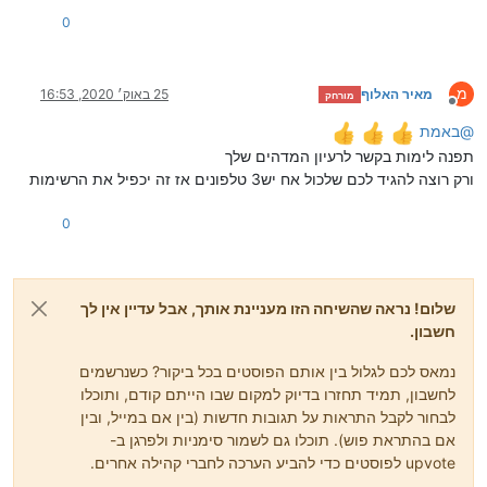
0
מ
מאיר האלוף
25 באוק׳ 2020, 16:53
מורחק
מנותק
@
באמת
תפנה לימות בקשר לרעיון המדהים שלך
ורק רוצה להגיד לכם שלכול אח יש3 טלפונים אז זה יכפיל את הרשימות
0
שלום! נראה שהשיחה הזו מעניינת אותך, אבל עדיין אין לך
חשבון.
נמאס לכם לגלול בין אותם הפוסטים בכל ביקור? כשנרשמים
לחשבון, תמיד תחזרו בדיוק למקום שבו הייתם קודם, ותוכלו
לבחור לקבל התראות על תגובות חדשות (בין אם במייל, ובין
אם בהתראת פוש). תוכלו גם לשמור סימניות ולפרגן ב-
upvote לפוסטים כדי להביע הערכה לחברי קהילה אחרים.