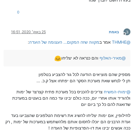
0
ב
באמת
25 באוק׳ 2020, 16:51
מנותק
@
THMHE
אמר ב
מקווה שזה המקום... העצומה של הועדה
:
@
מאיר-האלוף
והם כנראה לא יצליחו
מספיק שהם מוציאים הודעה לכל גור להצביע בטלפון
תן לי לנחש שאת מערכת הסקר הם יפתחו אצל ק.כ. ...
@
ימות-המשיח
צריכים להכניס בכל מערכת פתיח קצרצר של ימות
ולהוריד אותו אחרי יום, ככה כולם יבינו עד כמה הם בועטים במערכת
שדואגת להם כל כך ביום יום
לחילופין, אם ימות יצליחו להשיג את רשימת הטלפונים שהצביעו בעד
ועדת הרבנים הם יוכלו לחסום אותם מלהשתמש במערכות של ימות , רק
ככה אנשים יבינו את דו-הפרצופיות של הועדה !