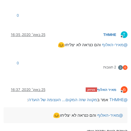
0
T
THMHE
25 באוק׳ 2020, 16:35
מנותק
@
מאיר-האלוף
והם כנראה לא יצליחו
0
2 תגובות
מ
ב
מ
מאיר האלוף
25 באוק׳ 2020, 16:37
מורחק
מנותק
@
THMHE
אמר ב
מקווה שזה המקום... העצומה של הועדה
:
@
מאיר-האלוף
והם כנראה לא יצליחו
בעזרת השם יתברך שמו