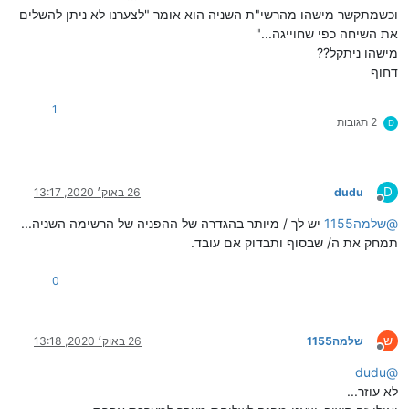
וכשמתקשר מישהו מהרשי"ת השניה הוא אומר "לצערנו לא ניתן להשלים
את השיחה כפי שחוייגה..."
מישהו ניתקל??
דחוף
1
2 תגובות
D
D
dudu
26 באוק׳ 2020, 13:17
מנותק
@
שלמה1155
יש לך / מיותר בהגדרה של ההפניה של הרשימה השניה...
תמחק את ה/ שבסוף ותבדוק אם עובד.
0
ש
שלמה1155
26 באוק׳ 2020, 13:18
מנותק
dudu
@
לא עוזר...