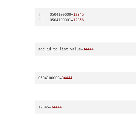
0504100000
=
12345
0504100001
=
12356
add_id_to_list_value
=
34444
0504100000
=
34444
12345
=
34444