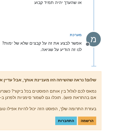
או שהערך יהיה תמיד קבוע
מערכת
מ
אפשר לבצע את זה על קבצים שלא של ימות?
מנותק
לנו זה הודיע על שגיאה.
שלום! נראה שהשיחה הזו מעניינת אותך, אבל עדיין אי
נמאס לכם לגלול בין אותם הפוסטים בכל ביקור? כשנרשמ
אם בהתראת פוש). תוכלו גם לשמור סימניות ולפרגן ב-upvote לפוסטים כדי להביע הערכה לחברי קהילה אחרים.
בעזרת התרומה שלך, הפוסט הזה יכול להיות אפילו טוב 
הרשמה
התחברות