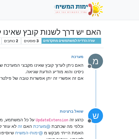
האם יש דרך לשנות קובץ שאינו 
3
פוסטים
2
כותבים
עזרה הדדית למשתמשים מתקדמים
מערכת
מ
האם ניתן לערוך קובץ שאינו מקבצי המערכת של ימות המשיח באמ
מנותק
ניסינו והוא מודיע הודעת שגיאה.
אם זה אפשרי זה יתן אפשרות טובה של פילטר 
שואל ברצינות
ש
כרגע זה
על כל המשתמע, מה
UpdateExtension
מנותק
וכלפי מה שכתבת
@
מערכת
האם
זה
לא עוזר ל
האמת הייתי מבקש מ
@
ימות-המשיח
שיוסיפו