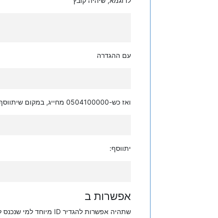
לדוגמא, שיהיה קובץ
עם ההגדרה
ואז כש-0504100000 מחייג, במקום שיתווסף
יתווסף:
אפשרות ב
שתהיה אפשרות להגדיר ID מיוחד למי שנכנס לשלוחה זו (וככה זה הערך שיתווסף באופן אוטומטי)