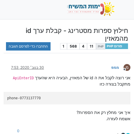
חילוץ ספרות מסטרינג - קבלת ערך id
מהמאזין
11
4
568
1
התחברו כדי לפרסם תגובה
פורום PHP
PHP
מ
ממפ
30 בנוב׳ 2020, 7:53
מנותק
אני רוצה לקבל את ה id של המאזין, הבעיה היא שהערך
ApiEnterID
מתקבל בצורה כזו
איך אני מחלץ רק את הספרות?
אשמח לעזרה.
0