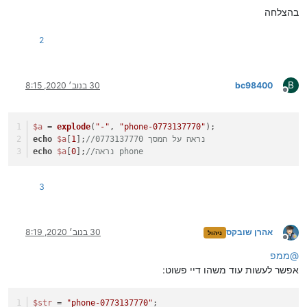
בהצלחה
2
B
bc98400
30 בנוב׳ 2020, 8:15
מנותק
$a
 = 
explode
(
"-"
, 
"phone-0773137770"
);
//נראה על המסך 0773137770
];
1
[
$a
echo
//נראה phone
];
0
[
$a
echo
3
אהרן שובקס
30 בנוב׳ 2020, 8:19
ניהול
מנותק
@
ממפ
אפשר לעשות עוד משהו דיי פשוט:
$str
 = 
"phone-0773137770"
;