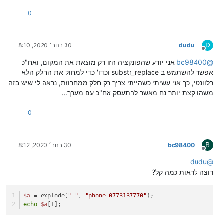
0
D
dudu
30 בנוב׳ 2020, 8:10
מנותק
@
bc98400
אני יודע שהפונקציה הזו רק מוצאת את המקום, ואח"כ
אפשר להשתמש ב substr_replace וכדו' כדי למחוק את החלק הלא
רלוונטי, כך אני עשיתי כשהייתי צריך רק חלק ממחרוזת, נראה לי שיש בזה
משהו קצת יותר נח מאשר להתעסק אח"כ עם מערך...
0
B
bc98400
30 בנוב׳ 2020, 8:12
מנותק
dudu
@
רוצה לראות כמה קל?
$a
 = explode(
"-"
, 
"phone-0773137770"
);
echo
$a
[1];