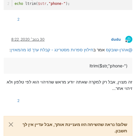
echo
 ltrim(
$str
,
"phone-"
);
2
D
dudu
30 בנוב׳ 2020, 8:22
מנותק
@
אהרן-שובקס
אמר ב
חילוץ ספרות מסטרינג - קבלת ערך id מהמאזין
:
ltrim($str,"phone-")
זה מצוין, אבל רק למקרה שאתה יודע מראש שהזיהוי הוא לפי טלפון ולא
זיהוי אחר...
2
שלום! נראה שהשיחה הזו מעניינת אותך, אבל עדיין אין לך
חשבון.