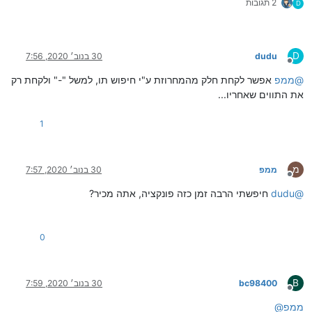
2 תגובות
D
D
dudu
30 בנוב׳ 2020, 7:56
מנותק
@
ממפ
אפשר לקחת חלק מהמחרוזת ע"י חיפוש תו, למשל "-" ולקחת רק
את התווים שאחריו...
1
מ
ממפ
30 בנוב׳ 2020, 7:57
מנותק
@
dudu
חיפשתי הרבה זמן כזה פונקציה, אתה מכיר?
0
B
bc98400
30 בנוב׳ 2020, 7:59
מנותק
ממפ
@