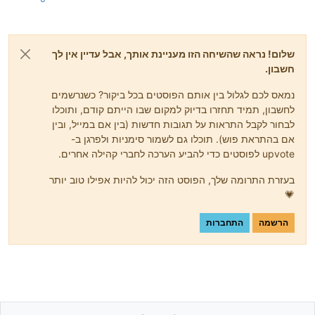
שלום! נראה שהשיחה הזו מעניינת אותך, אבל עדיין אין לך
חשבון.
נמאס לכם לגלול בין אותם הפוסטים בכל ביקור? כשנרשמים
לחשבון, תמיד תחזרו בדיוק למקום שבו הייתם קודם, ותוכלו
לבחור לקבל התראות על תגובות חדשות (בין אם במייל, ובין
אם בהתראת פוש). תוכלו גם לשמור סימניות ולפרגן ב-
upvote לפוסטים כדי להביע הערכה לחברי קהילה אחרים.
בעזרת התרומה שלך, הפוסט הזה יכול להיות אפילו טוב יותר
💗
הרשמה
התחברות