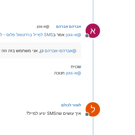
אברהם אברהם
@א גוטן
א
@
א-גוטן
אמר ב
SMS למייל בוירטואל פלוס - למישהו יש ניסיון?
מנותק
@
אברהם-אברהם
כן, אני משתמש בזה וזה 
שכויח
@
א-גוטן
חנוכה
לעזור לכולם
ל
איך עושים שהSMS יגיע למייל?
מנותק