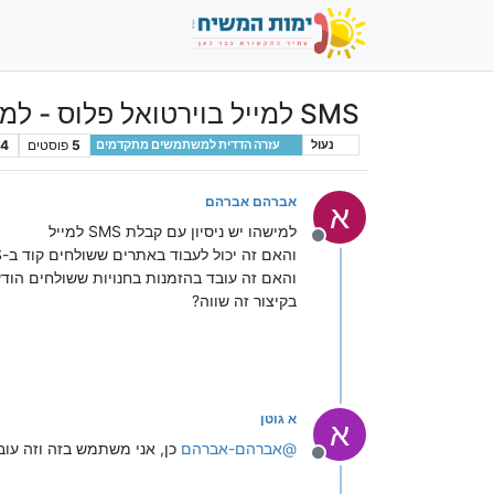
SMS למייל בוירטואל פלוס - למישהו יש ניסיון?
5
פוסטים
4
נעול
עזרה הדדית למשתמשים מתקדמים
אברהם אברהם
א
למישהו יש ניסיון עם קבלת SMS למייל
מנותק
והאם זה יכול לעבוד באתרים ששולחים קוד ב-SMS
והאם זה עובד בהזמנות בחנויות ששולחים הודעו
בקיצור זה שווה?
א גוטן
א
@
אברהם-אברהם
כן, אני משתמש בזה וזה עוב
מנותק