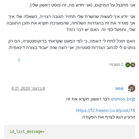
אני מתנצל על המיקום, (אני חדש פה, זה פוסט ראשון שלי).
אני יודע איך לעשות שהשרת שלי תחזיר תגובה רצוייה, השאלה שלי איך
אני מגדיר את זה בהגדרות השלוחה, שהמערכת תקרא את תוכן התגובה
שלי, ותפעל לפי זה. האם יש דבר כזה?
האם תוכל לתת לי דוגמה, כי לפי המעט שקראתי בדוקומנטציה, הם רק
נותנים לי לכתוב הגדרות סטטיות, אני רוצה שזה יעבוד בצורה דינאמית.
0
2 תגובות
מ
ע
מ
ממפ
8 בדצמ׳ 2020, 6:21
מנותק
@
shimon_br
דבר ראשון תקרא את זה
https://f2.freeivr.co.il/post/76
הרעיון הוא לצרף את הפקודה
`id_list_message=`