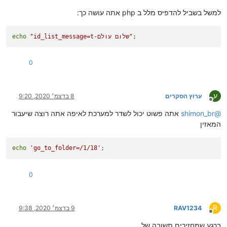
למשל בשביל להדפיס מלל ב php אתה עושה כך:
;
"id_list_message=t-שלום עולם"
echo
0
ע
ערוץ הסקרים
8 בדצמ׳ 2020, 9:20
מנותק
@
shimon_br
אתה פשוט יכול לשדר למערכת לאיפה אתה רוצה שיעבור
המאזין
echo
'go_to_folder=/1/18'
;
0
R
RAV1234
9 בדצמ׳ 2020, 9:38
מנותק
ברגע שמחזירים תשובה של