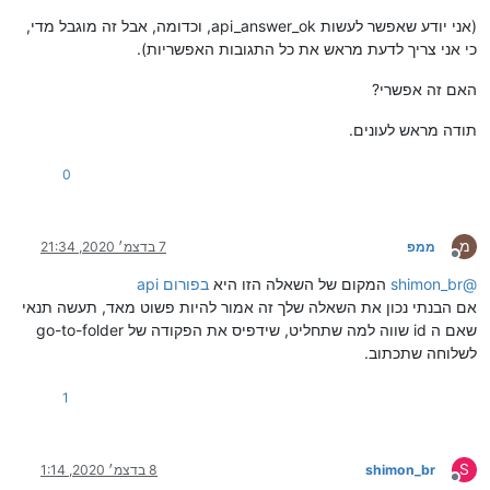
(אני יודע שאפשר לעשות api_answer_ok, וכדומה, אבל זה מוגבל מדי,
כי אני צריך לדעת מראש את כל התגובות האפשריות).
האם זה אפשרי?
תודה מראש לעונים.
0
מ
ממפ
7 בדצמ׳ 2020, 21:34
מנותק
@
shimon_br
המקום של השאלה הזו היא
בפורום api
אם הבנתי נכון את השאלה שלך זה אמור להיות פשוט מאד, תעשה תנאי
שאם ה id שווה למה שתחליט, שידפיס את הפקודה של go-to-folder
לשלוחה שתכתוב.
1
S
shimon_br
8 בדצמ׳ 2020, 1:14
מנותק