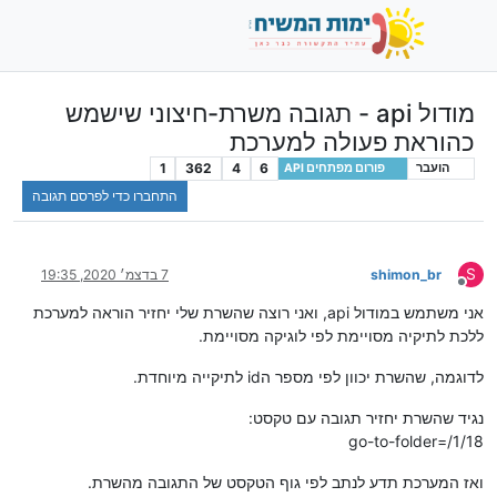
מודול api - תגובה משרת-חיצוני שישמש
כהוראת פעולה למערכת
1
362
4
6
הועבר
פורום מפתחים API
התחברו כדי לפרסם תגובה
S
shimon_br
7 בדצמ׳ 2020, 19:35
מנותק
אני משתמש במודול api, ואני רוצה שהשרת שלי יחזיר הוראה למערכת
ללכת לתיקיה מסויימת לפי לוגיקה מסויימת.
לדוגמה, שהשרת יכוון לפי מספר הid לתיקייה מיוחדת.
נגיד שהשרת יחזיר תגובה עם טקסט:
go-to-folder=/1/18
ואז המערכת תדע לנתב לפי גוף הטקסט של התגובה מהשרת.