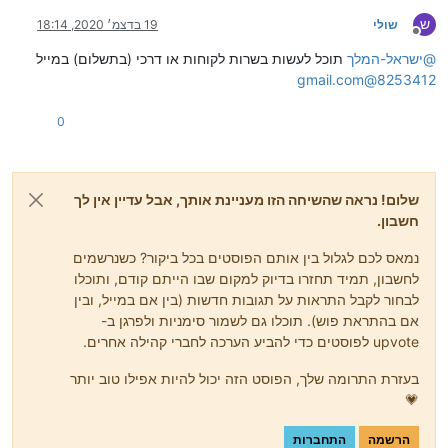
ש
שולי
19 בדצמ׳ 2020, 18:14
מנותק
@
ישראל-המלך
תוכל לעשות בשרות לקוחות או דרכי (בתשלום) במייל
8253412@gmail.com
0
שלום! נראה שהשיחה הזו מעניינת אותך, אבל עדיין אין לך
חשבון.
נמאס לכם לגלול בין אותם הפוסטים בכל ביקור? כשנרשמים
לחשבון, תמיד תחזרו בדיוק למקום שבו הייתם קודם, ותוכלו
לבחור לקבל התראות על תגובות חדשות (בין אם במייל, ובין
אם בהתראת פוש). תוכלו גם לשמור סימניות ולפרגן ב-
upvote לפוסטים כדי להביע הערכה לחברי קהילה אחרים.
בעזרת התרומה שלך, הפוסט הזה יכול להיות אפילו טוב יותר
💗
הרשמה
התחברות