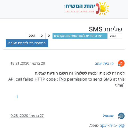
שליחת SMS
223
2
2
נעול
עזרה הדדית למשתמשים מתקדמים
התחברו כדי לפרסם תגובה
ק
קו בית יעקב
26 בדצמ׳ 2020, 18:21
מנותק
למה זה לא נותן עכשיו לשלוח? זה רושם הודעת שגיאה
API call failed HTTP code : [No permission to send SMS at this
time]
1
שמואל
27 בדצמ׳ 2020, 0:28
מנותק
@
קו-בית-יעקב
טופל.