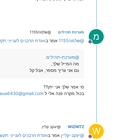
מערכת תהילים
@שלמה1155
מ
@
שלמה1155
אמר ב
וועדת הרבנים לענייני תק
מנותק
@
מערכת-תהילים
מה המייל שלך,
גם אני צריך מספר, אבל קל
מי אמר שלך אני יתן??
בכול מקרה פנה אלי ל
aua6430@gmail.com
WIZNITZ
@יעקב קליין
W
@
יעקב-קליין
אמר ב
וועדת הרבנים לענייני תקש
מנותק