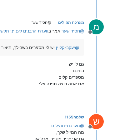
מערכת תהילים
@חסידישער
מ
@
חסידישער
אמר ב
וועדת הרבנים לענייני תקש
מנותק
@
יעקב-קליין
יש לי מספרים בשבילך, תיצור
גם לי יש
בחינם
מספרים קלים
אם אתה רוצה תפנה אלי
שלמה1155
ש
@
מערכת-תהילים
מנותק
מה המייל שלך,
גם אני צריך מספר, אבל קל