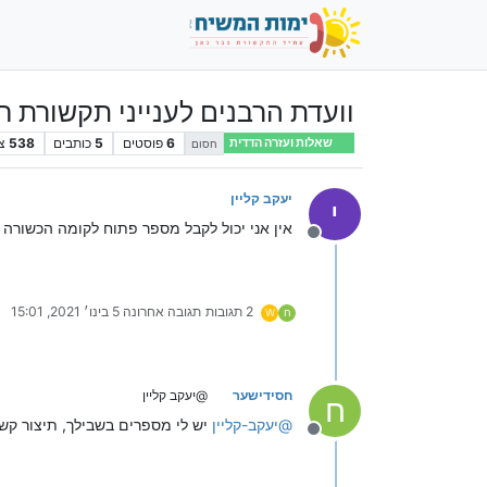
וועדת הרבנים לענייני תקשורת ח
6
פוסטים
5
כותבים
538
צ
שאלות ועזרה הדדית
חסום
יעקב קליין
י
אין אני יכול לקבל מספר פתוח לקומה הכשורה 
מנותק
2 תגובות
תגובה אחרונה
5 בינו׳ 2021, 15:01
ח
W
חסידישער
@יעקב קליין
ח
@
יעקב-קליין
יש לי מספרים בשבילך, תיצור קש
מנותק