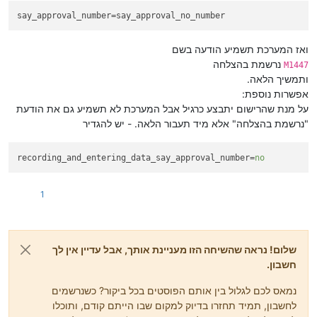
say_approval_number
=say_approval_no_number
ואז המערכת תשמיע הודעה בשם
נרשמת בהצלחה
M1447
ותמשיך הלאה.
אפשרות נוספת:
על מנת שהרישום יתבצע כרגיל אבל המערכת לא תשמיע גם את הודעת
"נרשמת בהצלחה" אלא מיד תעבור הלאה. - יש להגדיר
recording_and_entering_data_say_approval_number
=
no
1
שלום! נראה שהשיחה הזו מעניינת אותך, אבל עדיין אין לך
חשבון.
נמאס לכם לגלול בין אותם הפוסטים בכל ביקור? כשנרשמים
לחשבון, תמיד תחזרו בדיוק למקום שבו הייתם קודם, ותוכלו