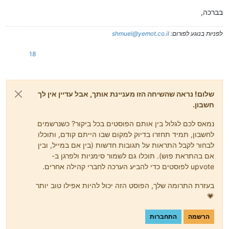
בברכה,
לפניות בנוגע לפורום:
shmuel@yemot.co.il
18
שלום! נראה שהשיחה הזו מעניינת אותך, אבל עדיין אין לך
חשבון.
נמאס לכם לגלול בין אותם הפוסטים בכל ביקור? כשנרשמים
לחשבון, תמיד תחזרו בדיוק למקום שבו הייתם קודם, ותוכלו
לבחור לקבל התראות על תגובות חדשות (בין אם במייל, ובין
אם בהתראת פוש). תוכלו גם לשמור סימניות ולפרגן ב-
upvote לפוסטים כדי להביע הערכה לחברי קהילה אחרים.
בעזרת התרומה שלך, הפוסט הזה יכול להיות אפילו טוב יותר
💗
הרשמה
התחברות