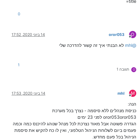
title=
0
O
oror053
14 ביוני 2020, 17:52
מנותק
@
mhl
לא הבנתי איך זה קשור להדרכה שלי
1
תגובה 1
O
M
mhl
14 ביוני 2020, 17:53
מנותק
הנה:
כניסת מנהלים ללא סיסמה - נצרך בכל מערכת
oror053oror053 לפני 23 ימים
הגדרה פשוטה אבל מאוד נצרכת לכל מנהל שנוהג להיכנס כמה וכמה
פעמים ביום לשלוחת הניהול הטלפוני, ואין לו כח להקיש את סיסמת
הניהול בכל פעם מחדש.