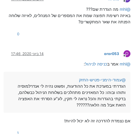
מנותק
@
mhl
מה הגדרת שם???
באיזה רשימת תפוצה שמת את המספרים של המנהלים, לאיזה שלוחה
הפנתה את שאר המתקשרים?
0
O
oror053
14 ביוני 2020, 17:46
מנותק
@
mhl
אמר ב
כניסה לניהול
:
@
עמוד-הימני-פטיש-החזק
הגדרתי במערכת את כל ההודעות, ופשוט נהיה לי אנדרלמוסיה
ותוהו ובוהו: כל המאזינים מתהלכים בשלוחת הניהול כבשלהם,
בדקתי בהגדרות והכל נראה לי תקין, לע"ע הסרתי את האפציה
הזאת אבל מה הלאה??????
אם נצמדת להדרכה זה לא יכול להיות!
1