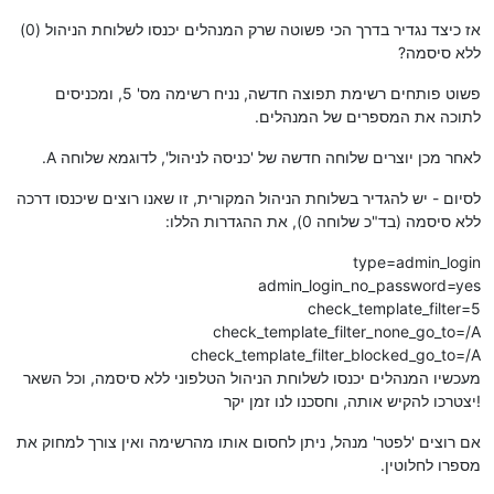
אז כיצד נגדיר בדרך הכי פשוטה שרק המנהלים יכנסו לשלוחת הניהול (0)
ללא סיסמה?
פשוט פותחים רשימת תפוצה חדשה, נניח רשימה מס' 5, ומכניסים
לתוכה את המספרים של המנהלים.
לאחר מכן יוצרים שלוחה חדשה של 'כניסה לניהול', לדוגמא שלוחה A.
לסיום - יש להגדיר בשלוחת הניהול המקורית, זו שאנו רוצים שיכנסו דרכה
ללא סיסמה (בד"כ שלוחה 0), את ההגדרות הללו:
type=admin_login
admin_login_no_password=yes
check_template_filter=5
check_template_filter_none_go_to=/A
check_template_filter_blocked_go_to=/A
מעכשיו המנהלים יכנסו לשלוחת הניהול הטלפוני ללא סיסמה, וכל השאר
יצטרכו להקיש אותה, וחסכנו לנו זמן יקר!
אם רוצים 'לפטר' מנהל, ניתן לחסום אותו מהרשימה ואין צורך למחוק את
מספרו לחלוטין.