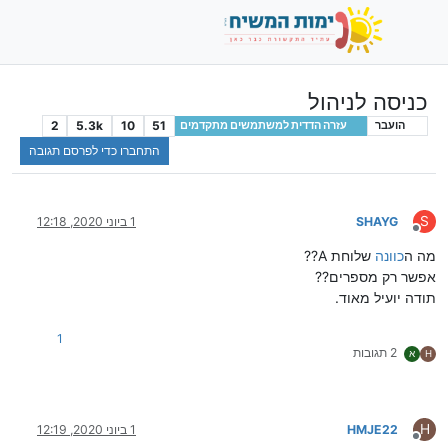
כניסה לניהול
2
5.3k
10
51
הועבר
עזרה הדדית למשתמשים מתקדמים
התחברו כדי לפרסם תגובה
S
SHAYG
1 ביוני 2020, 12:18
מנותק
מה ה
כוונה
שלוחת A??
אפשר רק מספרים??
תודה יועיל מאוד.
1
2 תגובות
H
א
H
HMJE22
1 ביוני 2020, 12:19
מנותק