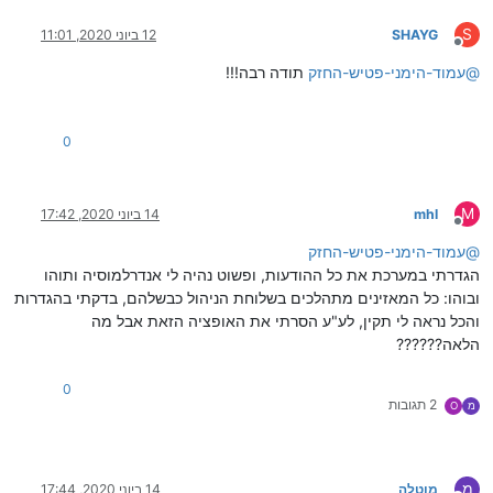
S
SHAYG
12 ביוני 2020, 11:01
מנותק
@
עמוד-הימני-פטיש-החזק
תודה רבה!!!
0
M
mhl
14 ביוני 2020, 17:42
מנותק
@
עמוד-הימני-פטיש-החזק
הגדרתי במערכת את כל ההודעות, ופשוט נהיה לי אנדרלמוסיה ותוהו
ובוהו: כל המאזינים מתהלכים בשלוחת הניהול כבשלהם, בדקתי בהגדרות
והכל נראה לי תקין, לע"ע הסרתי את האופציה הזאת אבל מה
הלאה??????
0
2 תגובות
מ
O
מ
מוטלה
14 ביוני 2020, 17:44