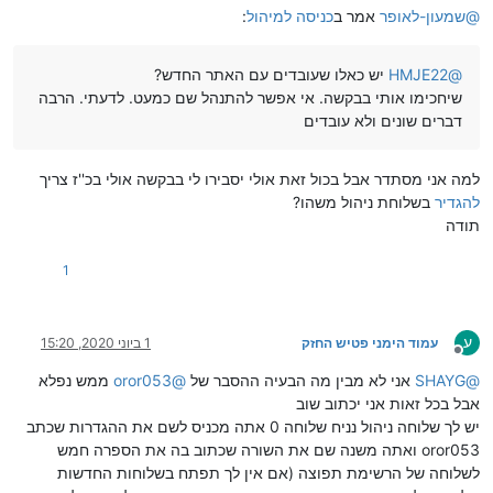
@
שמעון-לאופר
אמר ב
כניסה למיהול
:
@
HMJE22
יש כאלו שעובדים עם האתר החדש?
שיחכימו אותי בבקשה. אי אפשר להתנהל שם כמעט. לדעתי. הרבה
דברים שונים ולא עובדים
למה אני מסתדר אבל בכול זאת אולי יסבירו לי בבקשה אולי בכ''ז צריך
להגדיר
בשלוחת ניהול משהו?
תודה
1
ע
עמוד הימני פטיש החזק
1 ביוני 2020, 15:20
מנותק
@
SHAYG
אני לא מבין מה הבעיה ההסבר של
@
oror053
ממש נפלא
אבל בכל זאות אני יכתוב שוב
יש לך שלוחה ניהול נניח שלוחה 0 אתה מכניס לשם את ההגדרות שכתב
oror053 ואתה משנה שם את השורה שכתוב בה את הספרה חמש
לשלוחה של הרשימת תפוצה (אם אין לך תפתח בשלוחות החדשות