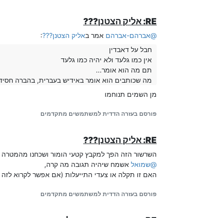
RE: אליק הצטנן???
@
אברהם-אברהם
אמר ב
אליק הצטנן???
:
חבל על דאבדין
אין כמו גלעד ולא יהיה כמו גלעד
תם מה הוא אומר...
מה שכותבים הוא אומר באידיש בעברית, בהברה חסידית
מן השמים תנוחמו
פורסם בעזרה הדדית למשתמשים מתקדמים
RE: אליק הצטנן???
השרשור הזה הפך למקבץ קטעי הומור ושכחנו מהמטרה 
@
שמואל
אשמח שיהיה תגובה מה קרה,
האם זו תקלה או צעדי התייעלות (אם אפשר לקרוא לזה כך
פורסם בעזרה הדדית למשתמשים מתקדמים