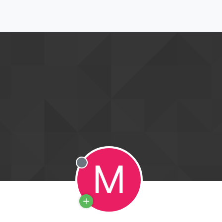
M
מנותק