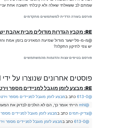
שמתם לב ששאלתי שאלה ולא קיבלתי תשובה אחת עניינ
פורסם בעזרה הדדית למשתמשים מתקדמים
RE: מקבץ הגדרות מודולים מבית אהבת ישראל - דיונים ועזרה בהגדרות
@מ-מ-פליישער מודול שמיעת המאזינים בזמן אמת והקל
יש צפי לתיקון התקלה?
פורסם בטיפים עצות והדגמות מהמשתמשים
פוסטים אחרונים שנוצרו על ידי mhl
RE: מבצע לזמן מוגבל למניידים מספר וירטואל פלוס - שיחות ללא חיוב יחידות
@
613-0
כתב ב
מבצע לזמן מוגבל למניידים מספר וירטוא
@
mhl
הייתי אומר כך, הם לא הולכים לבדוק את המער
@
צדיק-תמים
כתב ב
מבצע לזמן מוגבל למניידים מספר ו
@
613-0
כתב ב
מבצע לזמן מוגבל למניידים מספר וירט