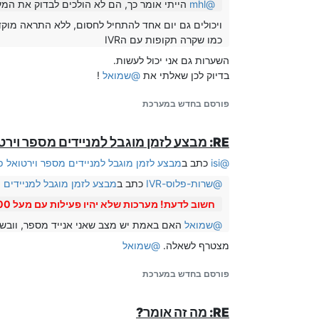
@
mhl
הייתי אומר כך, הם לא הולכים לבדוק את המ
ויכולים גם יום אחד להתחיל לחסום, ללא התראה מוק
כמו שקרה תקופות עם הIVR
השערות גם אני יכול לעשות.
בדיוק לכן שאלתי את
@
שמואל
!
פורסם בחדש במערכת
RE: מבצע לזמן מוגבל למניידים מספר וירטואל פלוס - שיחות ללא חיוב יחידות
@
isi
כתב ב
מבצע לזמן מוגבל למניידים מספר וירטואל פל
@
שרות-פלוס-IVR
כתב ב
מבצע לזמן מוגבל למניידים מ
חשוב לדעת! מערכות שלא יהיו פעילות עם מעל 1000 דקות בחודש - יתכן שהם ימחקו ויחזרו לחלוקה לטובת לקוחות אחרים, בכפוף לתקנון.
@
שמואל
האם באמת יש מצב שאני אנייד מספר, וובשל
מצטרף לשאלה.
@
שמואל
פורסם בחדש במערכת
RE: מה זה אומר?