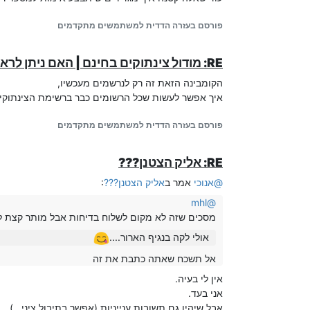
פורסם בעזרה הדדית למשתמשים מתקדמים
RE: מודול צינתוקים בחינם | האם ניתן לראות האם מאזינים אכן הצטרפו לצינתוקים?
הקומבינה הזאת זה רק לנרשמים מעכשיו,
איך אפשר לעשות שכל הרשומים כבר ברשימת הצינתוקים
פורסם בעזרה הדדית למשתמשים מתקדמים
RE: אליק הצטנן???
@
אנוכי
אמר ב
אליק הצטנן???
:
mhl
@
מסכים שזה לא מקום לשלוח בדיחות אבל מותר קצת לכת
אולי לקה בנגיף הארור....
אל תשכח שאתה כתבת את זה
אין לי בעיה.
אני בעד.
אבל שיהיו גם תשובות ענייניות (אפשר בתיבול ציני...)