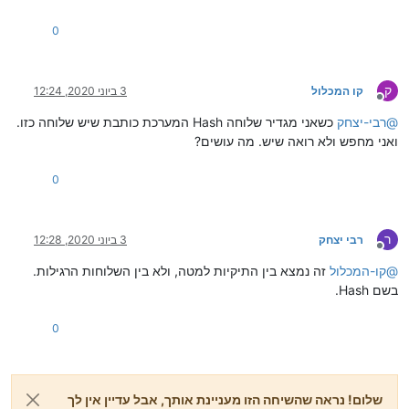
0
ק
קו המכלול
3 ביוני 2020, 12:24
מנותק
@
רבי-יצחק
כשאני מגדיר שלוחה Hash המערכת כותבת שיש שלוחה כזו.
ואני מחפש ולא רואה שיש. מה עושים?
0
ר
רבי יצחק
3 ביוני 2020, 12:28
מנותק
@
קו-המכלול
זה נמצא בין התיקיות למטה, ולא בין השלוחות הרגילות.
בשם Hash.
0
שלום! נראה שהשיחה הזו מעניינת אותך, אבל עדיין אין לך